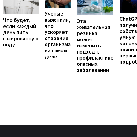
Ученые
ChatG
выяснили,
Что будет,
Эта
получ
что
если каждый
жевательная
собст
ускоряет
день пить
резинка
умную
старение
газированную
может
колонк
организма
воду
изменить
появил
на самом
подход к
первы
деле
профилактике
подро
опасных
заболеваний