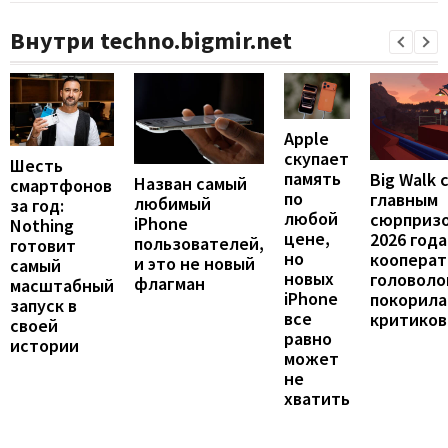
Внутри techno.bigmir.net
Apple
скупает
Шесть
память
Big Walk 
Назван самый
смартфонов
по
главным
любимый
за год:
любой
сюрприз
iPhone
Nothing
цене,
2026 года
пользователей,
готовит
но
кооперат
и это не новый
самый
новых
головоло
флагман
масштабный
iPhone
покорила
запуск в
все
критиков
своей
равно
истории
может
не
хватить