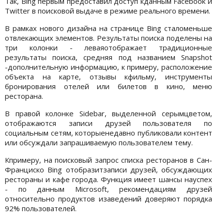
Так, Bing первым предоставил доступ кданным Facebook и
Twitter в поисковой выдаче в режиме реального времени.
В рамках нового дизайна на странице Bing сталоменьше
отвлекающих элементов. Результаты поиска поделены на
три колонки - леваяотображает традиционные
результаты поиска, средняя под названием Snapshot
-дополнительную информацию, к примеру, расположение
объекта на карте, отзывы кфильму, инструменты
бронирования отелей или билетов в кино, меню
ресторана.
В правой колонке Sidebar, выделенной серымцветом,
отображаются записи друзей пользователя по
социальным сетям, которыенедавно публиковали контент
или обсуждали запрашиваемую пользователем тему.
Кпримеру, на поисковый запрос списка ресторанов в Сан-
Франциско Bing отобразитзаписи друзей, обсуждающих
рестораны и кафе города. Функция имеет шансы науспех
- по данным Microsoft, рекомендациям друзей
относительно продуктов изаведений доверяют порядка
92% пользователей.