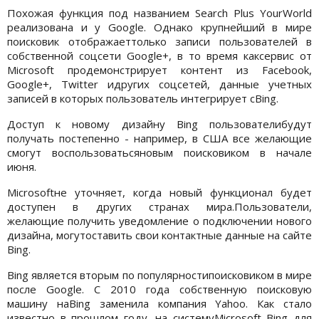
Похожая функция под названием Search Plus YourWorld
реализована и у Google. Однако крупнейший в мире
поисковик отображаеттолько записи пользователей в
собственной соцсети Google+, в то время каксервис от
Microsoft продемонстрирует контент из Facebook,
Google+, Twitter идругих соцсетей, данные учетных
записей в которых пользователь интегрирует сBing.
Доступ к новому дизайну Bing пользователибудут
получать постепенно - например, в США все желающие
смогут воспользоватьсяновым поисковиком в начале
июня.
Microsoftне уточняет, когда новый функционал будет
доступен в других странах мира.Пользователи,
желающие получить уведомление о подключении нового
дизайна, могутоставить свои контактные данные на сайте
Bing.
Bing является вторым по популярностипоисковиком в мире
после Google. С 2010 года собственную поисковую
машину наBing заменила компания Yahoo. Как стало
известно в прошлом году, на системуMicrosoft Bing для