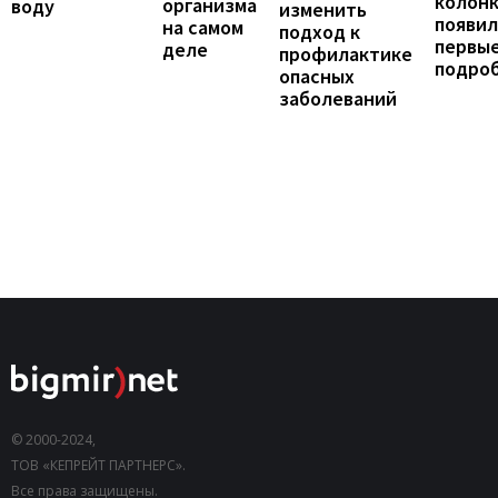
колонк
организма
воду
изменить
появил
на самом
подход к
первы
деле
профилактике
подро
опасных
заболеваний
© 2000-2024,
ТОВ «КЕПРЕЙТ ПАРТНЕРС».
Все права защищены.