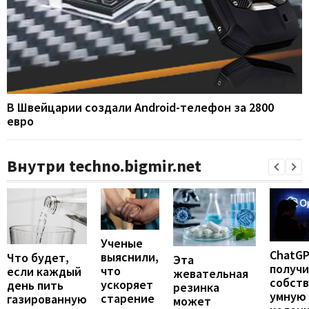
В Швейцарии создали Android-телефон за 2800
евро
Внутри techno.bigmir.net
Ученые
ChatG
выяснили,
Что будет,
Эта
получ
что
если каждый
жевательная
собст
ускоряет
день пить
резинка
умную
старение
газированную
может