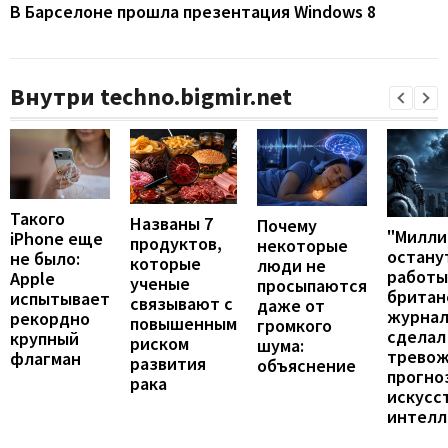
В Барселоне прошла презентация Windows 8
Внутри techno.bigmir.net
Такого
Названы 7
Почему
"Милл
iPhone еще
продуктов,
некоторые
остану
не было:
которые
люди не
работы
Apple
ученые
просыпаются
британ
испытывает
связывают с
даже от
журнал
рекордно
повышенным
громкого
сделал
крупный
риском
шума:
трево
флагман
развития
объяснение
прогно
рака
искусс
интелл