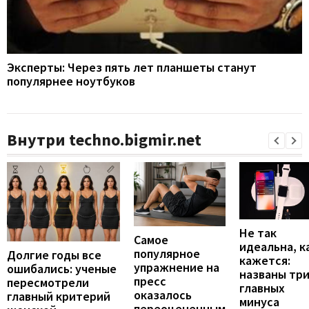
Эксперты: Через пять лет планшеты станут
популярнее ноутбуков
Внутри techno.bigmir.net
Не так
Самое
идеальна, к
популярное
Долгие годы все
кажется:
упражнение на
ошибались: ученые
названы тр
пресс
пересмотрели
главных
оказалось
главный критерий
минуса
переоцененным