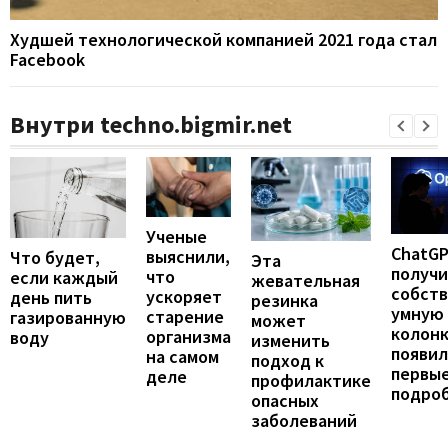
Худшей технологической компанией 2021 года стал
Facebook
Внутри techno.bigmir.net
Ученые
ChatG
выяснили,
Что будет,
Эта
получ
что
если каждый
жевательная
собст
ускоряет
день пить
резинка
умную
старение
газированную
может
колонк
организма
воду
изменить
появил
на самом
подход к
первы
деле
профилактике
подро
опасных
заболеваний