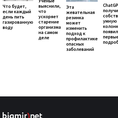
Ученые
ChatG
выяснили,
Что будет,
Эта
получ
что
если каждый
жевательная
собст
ускоряет
день пить
резинка
умную
старение
газированную
может
колонк
организма
воду
изменить
появил
на самом
подход к
первы
деле
профилактике
подро
опасных
заболеваний