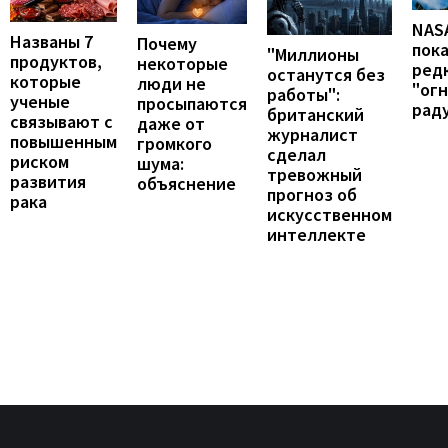
NAS
Названы 7
Почему
пок
"Миллионы
продуктов,
некоторые
ред
останутся без
которые
люди не
"ог
работы":
ученые
просыпаются
рад
британский
связывают с
даже от
журналист
повышенным
громкого
сделал
риском
шума:
тревожный
развития
объяснение
прогноз об
рака
искусственном
интеллекте