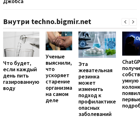
Джобса
Внутри techno.bigmir.net
Ученые
ChatG
выяснили,
Что будет,
Эта
получ
что
если каждый
жевательная
собст
ускоряет
день пить
резинка
умную
старение
газированную
может
колонк
организма
воду
изменить
появил
на самом
подход к
первы
деле
профилактике
подро
опасных
заболеваний