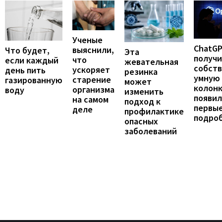
Ученые
ChatG
выяснили,
Что будет,
Эта
получ
что
если каждый
жевательная
собст
ускоряет
день пить
резинка
умную
старение
газированную
может
колонк
организма
воду
изменить
появил
на самом
подход к
первы
деле
профилактике
подро
опасных
заболеваний