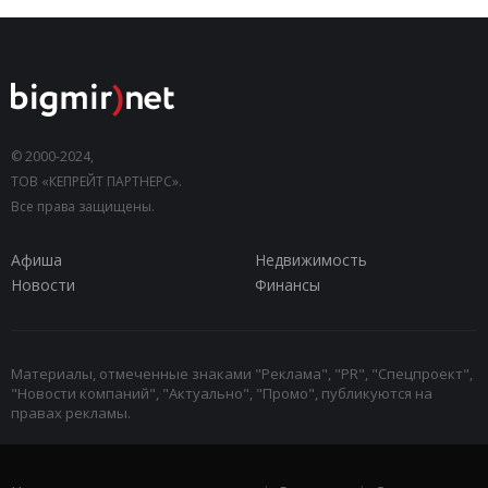
© 2000-2024,
ТОВ «КЕПРЕЙТ ПАРТНЕРС».
Все права защищены.
Афиша
Недвижимость
Новости
Финансы
Материалы, отмеченные знаками "Реклама", "PR", "Спецпроект",
"Новости компаний", "Актуально", "Промо", публикуются на
правах рекламы.