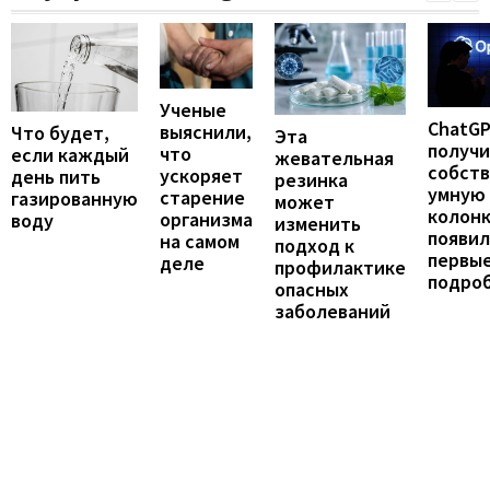
Ученые
ChatG
выяснили,
Что будет,
Эта
получ
что
если каждый
жевательная
собст
ускоряет
день пить
резинка
умную
старение
газированную
может
колонк
организма
воду
изменить
появил
на самом
подход к
первы
деле
профилактике
подро
опасных
заболеваний