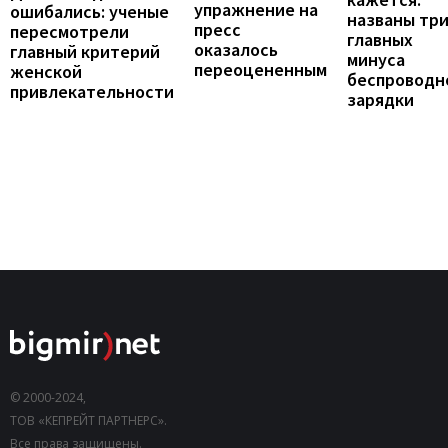
упражнение на
ошибались: ученые
названы тр
пресс
пересмотрели
главных
оказалось
главный критерий
минуса
переоцененным
женской
беспроводн
привлекательности
зарядки
© 2000-2024,
ТОВ «КЕПРЕЙТ ПАРТНЕРС».
Все права защищены.