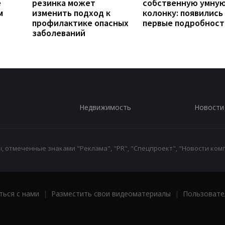
е
резинка может
собственную умну
м
изменить подход к
колонку: появились
профилактике опасных
первые подробност
заболеваний
Недвижимость
Новости
 отмеченные знаками "Реклама", "PR", "Спецпроект", "Новости комп
ться с нами
|
Разместить свои видеоматериалы
|
Пользовате