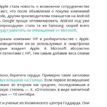
pple стала новость о возможном сотрудничестве
итают, что после объявления о покупке компанией
ile, другим производителям планшетов на Android
ь Google проще оптимизировать Android под уже
вопроходцем» стала та же Samsung: скорей всего
дут работать на операционке от Microsoft
.
держала компанию HP в разбирательстве с Apple.
оизводителем из-за используемых в смартфонах
орые владеет Apple. А Microsoft абсолютно
 патентами с HP, тем самым добавив веса словам
лохо, берегите сердце. Примерно такие заголовки
вух вспышках на Солнце
. Если первое возмущение
вано во вторник как среднее, последовавшая в
окую степень — Х. «Отголоски» в виде магнитной
дных — 10 сентября.
е и ученые из Космического центра Годдарда. Они