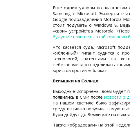
Еще одним ударом по планшетам A
Samsung с Microsoft. Эксперты сч
Google подразделения Motorola Mob
стоит подумать о Windows 8. Вед
«свои» устройства Motorola. «Пер
будушие планшеты этой компании бу
Что касается суда, Microsoft под
«Яблочный» гигант судится с пр
технологий, патентами на кот
небезвозмездно поделилась своими
юристов против «яблока».
Вспышки на Солнце
Выходные испорчены, всем будет п
появились в СМИ после
новости о д
на нашем светиле было зафиксиро
среду вспышка получила самую выс
бури дойдут до Земли уже на выхо
Также «обрадовали» на этой недел