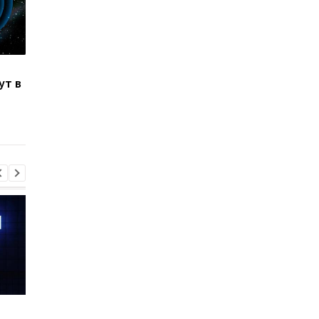
Назван самый любимый
Apple скупает памят
ут в
iPhone пользователей,
любой цене, но нов
и это не новый флагман
iPhone все равно мо
не хватить
Шесть смартфонов за
Назван самый люби