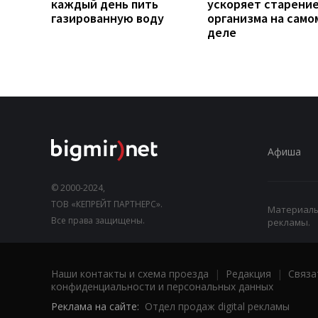
каждый день пить
ускоряет старени
газированную воду
организма на само
деле
Афиша
© 2000-2024,
ТОВ «КЕПРЕЙТ ПАРТНЕРС».
Материалы,
Все права защищены.
рекламы.
Наши контакты и схема проезда
|
Редакция
|
Связа
конфиденциальности и персональных данных
Реклама на сайте:
Отдел продаж digital рекламы