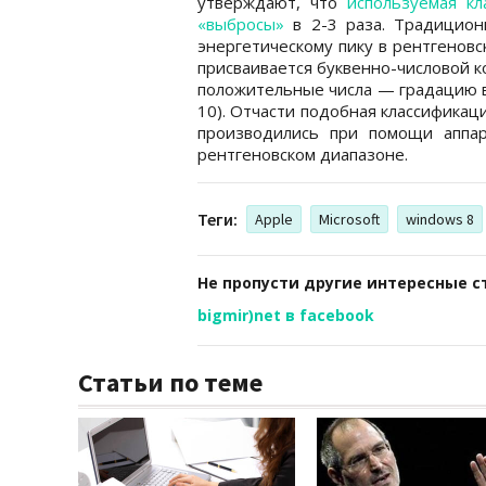
утверждают, что
используемая к
«выбросы»
в 2-3 раза. Традицио
энергетическому пику в рентгеновс
присваивается буквенно-числовой ко
положительные числа — градацию вн
10). Отчасти подобная классификац
производились при помощи аппа
рентгеновском диапазоне.
Теги:
Apple
Microsoft
windows 8
Не пропусти другие интересные с
bigmir)net в facebook
Статьи по теме