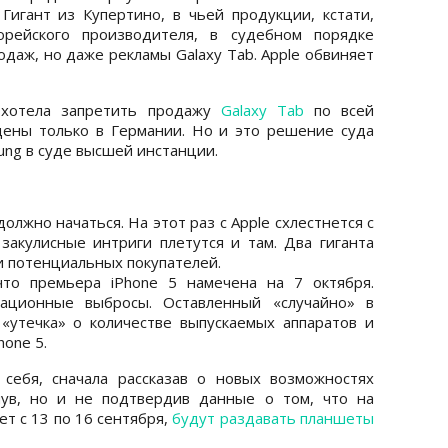
 Гигант из Купертино, в чьей продукции, кстати,
орейского производителя, в судебном порядке
даж, но даже рекламы Galaxy Tab. Apple обвиняет
 хотела запретить продажу
Galaxy Tab
по всей
едены только в Германии. Но и это решение суда
ung в суде высшей инстанции.
лжно начаться. На этот раз c Apple схлестнется с
 закулисные интриги плетутся и там. Два гиганта
и потенциальных покупателей.
что премьера iPhone 5 намечена на 7 октября.
мационные выбросы. Оставленный «cлучайно» в
«утечка» о количестве выпускаемых аппаратов и
hone 5.
 себя, сначала рассказав о новых возможностях
нув, но и не подтвердив данные о том, что на
т с 13 по 16 сентября,
будут раздавать планшеты