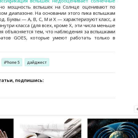
лассификация вспышек недооценивает солнечные
нно мощность вспышек на Солнце оценивают по
ком диапазоне. На основании этого пика вспышкам
д. Буквы — A, B, C, M и X — характеризуют класс, а
утри класса (для всех, кроме X, эти числа меньше
ия объясняется тем, что наблюдения за вспышками
ратов GOES, которые умеют работать только в
iPhone 5
дайджест
татьи, подпишись: