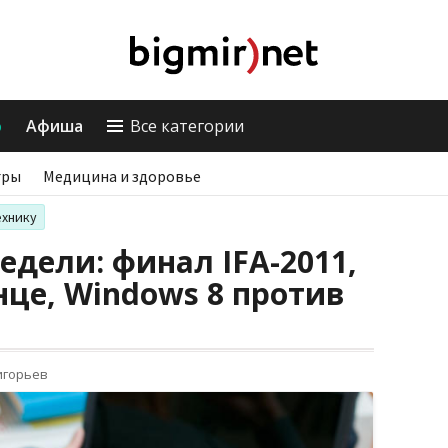
о
Афиша
Все категории
гры
Медицина и здоровье
ехнику
едели: финал IFA-2011,
це, Windows 8 против
игорьев