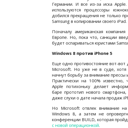
Германии. И все из-за иска Apple.
используются процессоры южнок
добился прекращения не только про
Samsung в копировании своего iPad.
Поначалу американская компания
Европе. Но, пока что, санкции вв
будет оспариваться юристами Sams
Windows 8 против iPhone 5
Еще одно противостояние вот-вот до
Microsoft. Но уже не в суде, хотя
начнут борьбу за внимание прессы 
Практически на 100% известно, 
Apple потихоньку делает инфор
баре прототип нового смартфона, 
даже слухи о дате начала продаж iP
Но Microsoft отвлек внимание на
Windows 8, а затем не опроверг
конференции BUILD, которая пройде
с новой операционкой
.