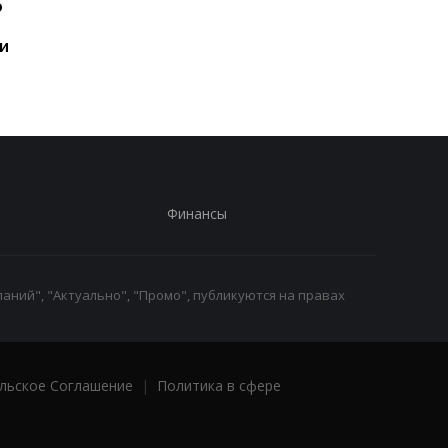
ю
год: Nothing готовит
iPhone пользователе
самый масштабный
и это не новый флаг
и
запуск в своей истории
Финансы
аний", "Актуально", "Промо", публикуются на правах
льское Соглашение
|
Политика в сфере