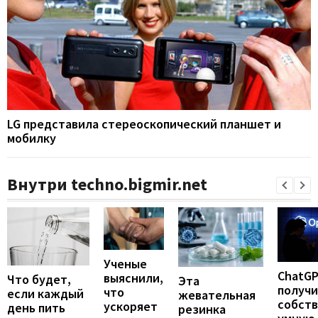
LG представила стереоскопический планшет и
мобилку
Внутри techno.bigmir.net
Ученые
ChatG
выяснили,
Что будет,
Эта
получ
что
если каждый
жевательная
собст
ускоряет
день пить
резинка