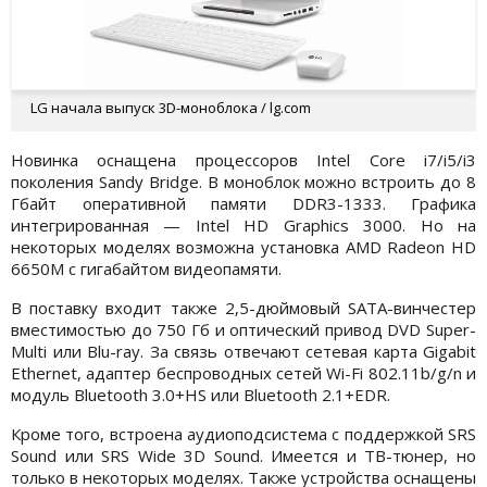
LG начала выпуск 3D-моноблока / lg.com
Новинка оснащена процессоров Intel Core i7/i5/i3
поколения Sandy Bridge. В моноблок можно встроить до 8
Гбайт оперативной памяти DDR3-1333. Графика
интегрированная — Intel HD Graphics 3000. Но на
некоторых моделях возможна установка AMD Radeon HD
6650M с гигабайтом видеопамяти.
В поставку входит также 2,5-дюймовый SATA-винчестер
вместимостью до 750 Гб и оптический привод DVD Super-
Multi или Blu-ray. За связь отвечают сетевая карта Gigabit
Ethernet, адаптер беспроводных сетей Wi-Fi 802.11b/g/n и
модуль Bluetooth 3.0+HS или Bluetooth 2.1+EDR.
Кроме того, встроена аудиоподсистема с поддержкой SRS
Sound или SRS Wide 3D Sound. Имеется и ТВ-тюнер, но
только в некоторых моделях. Также устройства оснащены