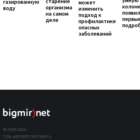
умную
старение
газированную
может
колонк
организма
воду
изменить
появил
на самом
подход к
первы
деле
профилактике
подро
опасных
заболеваний
© 2000-2024,
ТОВ «КЕПРЕЙТ ПАРТНЕРС».