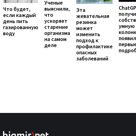
Ученые
ChatG
выяснили,
Что будет,
Эта
получ
что
если каждый
жевательная
собст
ускоряет
день пить
резинка
умную
старение
газированную
может
колонк
организма
воду
изменить
появил
на самом
подход к
первы
деле
профилактике
подро
опасных
заболеваний