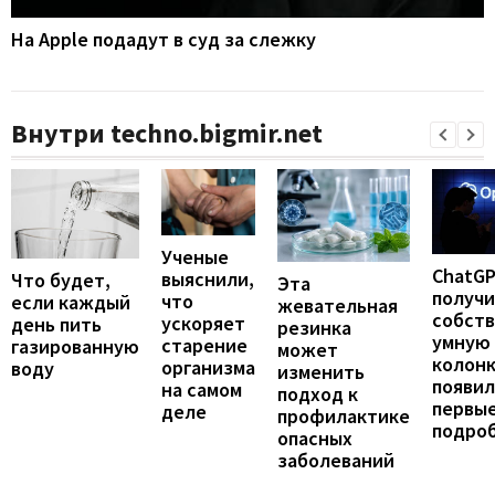
На Apple подадут в суд за слежку
Внутри techno.bigmir.net
Ученые
ChatG
выяснили,
Что будет,
Эта
получ
что
если каждый
жевательная
собст
ускоряет
день пить
резинка
умную
старение
газированную
может
колонк
организма
воду
изменить
появил
на самом
подход к
первы
деле
профилактике
подро
опасных
заболеваний