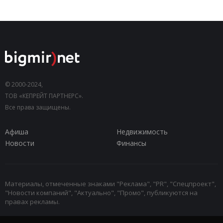
© 2000-2024,
ТОВ «КЕПРЕЙТ ПАРТНЕРС».
Все права защищены.
Афиша
Недвижимость
Новости
Финансы
Материалы, отмеченные знаками "Реклама", "PR", "Спецпроект",
"Новости компаний", "Актуально", "Промо", публикуются на
правах рекламы.