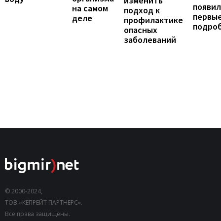
изменить
появил
на самом
подход к
первы
деле
профилактике
подро
опасных
заболеваний
© 2000-2024,
ТОВ «КЕПРЕЙТ ПАРТНЕРС».
Все права защищены.