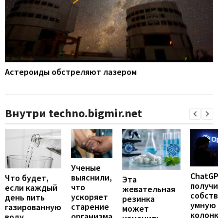
Астероиды обстреляют лазером
Внутри techno.bigmir.net
Ученые
ChatG
выяснили,
Что будет,
Эта
получ
что
если каждый
жевательная
собст
ускоряет
день пить
резинка
умную
старение
газированную
может
колонк
организма
воду