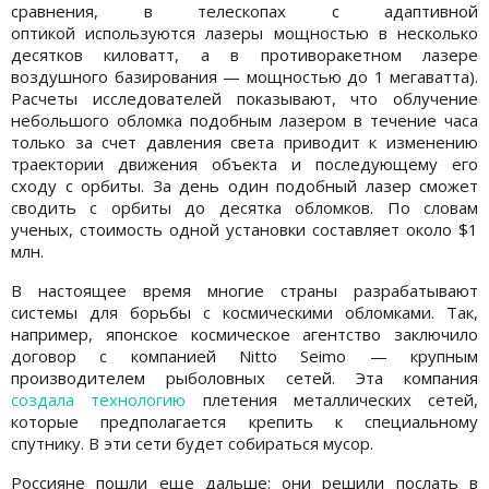
сравнения, в телескопах с адаптивной
оптикой используются лазеры мощностью в несколько
десятков киловатт, а в противоракетном лазере
воздушного базирования — мощностью до 1 мегаватта).
Расчеты исследователей показывают, что облучение
небольшого обломка подобным лазером в течение часа
только за счет давления света приводит к изменению
траектории движения объекта и последующему его
сходу с орбиты. За день один подобный лазер сможет
сводить с орбиты до десятка обломков. По словам
ученых, стоимость одной установки составляет около $1
млн.
В настоящее время многие страны разрабатывают
системы для борьбы с космическими обломками. Так,
например, японское космическое агентство заключило
договор с компанией Nitto Seimo — крупным
производителем рыболовных сетей. Эта компания
создала технологию
плетения металлических сетей,
которые предполагается крепить к специальному
спутнику. В эти сети будет собираться мусор.
Россияне пошли еще дальше: они решили послать в