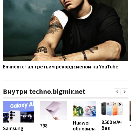
Eminem стал третьим рекордсменом на YouTube
Внутри techno.bigmir.net
8500 мАч
Huawei
798
без
Samsung
обновила