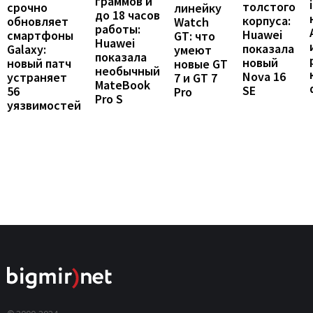
граммов и
толстого
срочно
линейку
до 18 часов
корпуса:
обновляет
Watch
работы:
Huawei
смартфоны
GT: что
Huawei
показала
Galaxy:
умеют
показала
новый
новый патч
новые GT
необычный
Nova 16
устраняет
7 и GT 7
MateBook
SE
56
Pro
Pro S
уязвимостей