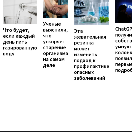
Ученые
ChatG
выяснили,
Что будет,
Эта
получ
что
если каждый
жевательная
собст
ускоряет
день пить
резинка
умную
старение
газированную
может
колонк
организма
воду
изменить
появил
на самом
подход к
первы
деле
профилактике
подро
опасных
заболеваний