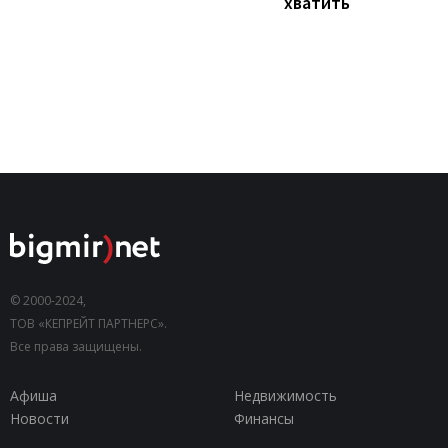
хватить
© 2000-2024,
ТОВ «КЕПРЕЙТ ПАРТНЕРС».
Все права защищены.
Афиша
Недвижимость
Новости
Финансы