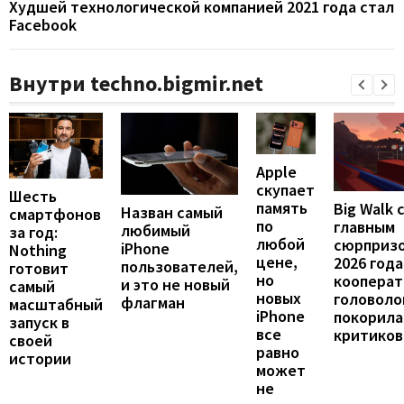
Худшей технологической компанией 2021 года стал
Facebook
Внутри techno.bigmir.net
Apple
скупает
Шесть
память
Big Walk 
Назван самый
смартфонов
по
главным
любимый
за год:
любой
сюрприз
iPhone
Nothing
цене,
2026 года
пользователей,
готовит
но
кооперат
и это не новый
самый
новых
головоло
флагман
масштабный
iPhone
покорила
запуск в
все
критиков
своей
равно
истории
может
не