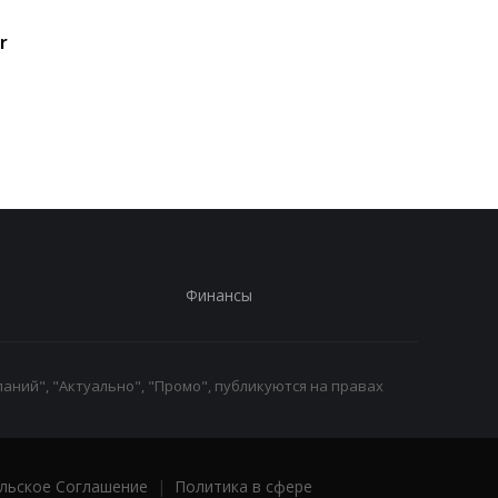
Долгие годы все
Самое популярное
r
ошибались: ученые
упражнение на прес
пересмотрели главный
оказалось
критерий женской
переоцененным
привлекательности
Финансы
аний", "Актуально", "Промо", публикуются на правах
льское Соглашение
|
Политика в сфере