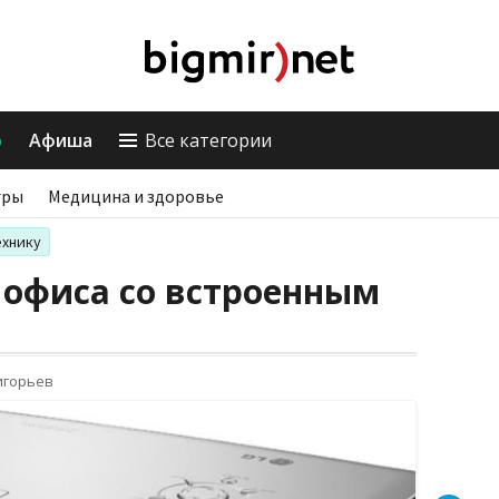
о
Афиша
Все категории
гры
Медицина и здоровье
ехнику
 офиса со встроенным
игорьев