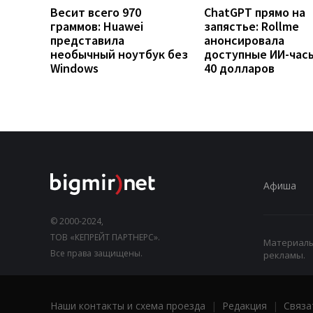
Весит всего 970
ChatGPT прямо на
граммов: Huawei
запястье: Rollme
представила
анонсировала
необычный ноутбук без
доступные ИИ-часы
Windows
40 долларов
Афиша
© 2000-2024,
ТОВ «КЕПРЕЙТ ПАРТНЕРС».
Материалы,
Все права защищены.
рекламы.
Наши контакты и схема проезда
|
Редакция
|
Связа