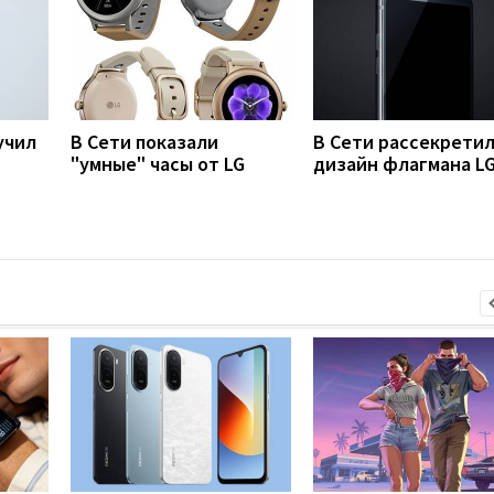
учил
В Сети показали
В Сети рассекрети
"умные" часы от LG
дизайн флагмана LG