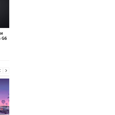
ли
LG выпустила новый
Назван самый
 G6
смартфон со стилусом
популярный смартф
2016 года