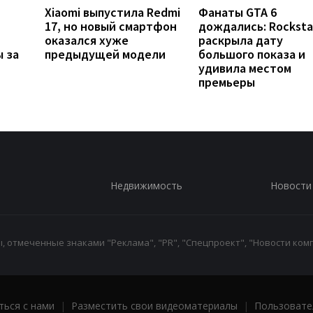
Xiaomi выпустила Redmi
Фанаты GTA 6
17, но новый смартфон
дождались: Rocksta
оказался хуже
раскрыла дату
 за
предыдущей модели
большого показа и
удивила местом
премьеры
Недвижимость
Новости
 отмеченные знаками "Реклама", "PR", "Спецпроект", "Новости комп
ться с нами
|
Разместить свои видеоматериалы
|
Пользовате