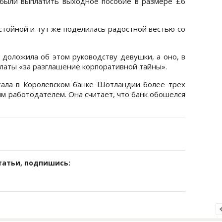
 были выплатить выходное пособие в размере £6
стойной и тут же поделилась радостной вестью со
 доложила об этом руководству девушки, а оно, в
латы «за разглашение корпоративной тайны».
тала в Королевском банке Шотландии более трех
им работодателем. Она считает, что банк обошелся
татьи, подпишись: