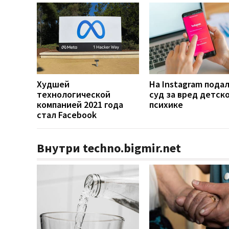
Худшей
На Instagram подал
технологической
суд за вред детск
компанией 2021 года
психике
стал Facebook
Внутри techno.bigmir.net