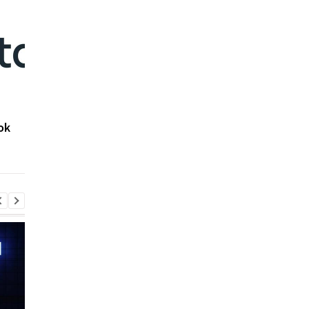
Марк Цукерберг хочет
Глобальный локаут:
ok
переименовать
Произошел самый
Facebook
масштабный сбой в
работе Facebook