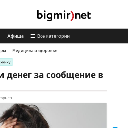
о
Афиша
Все категории
гры
Медицина и здоровье
ехнику
 денег за сообщение в
горьев