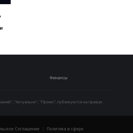
Шесть смартфонов за
Назван самый люби
ю
год: Nothing готовит
iPhone пользователе
самый масштабный
и это не новый флаг
и
запуск в своей истории
Финансы
аний", "Актуально", "Промо", публикуются на правах
льское Соглашение
|
Политика в сфере