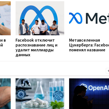
и в
Facebook отключит
Метавселенная
ой
распознавание лиц и
Цукерберга: Facebo
удалит миллиарды
поменял название
данных