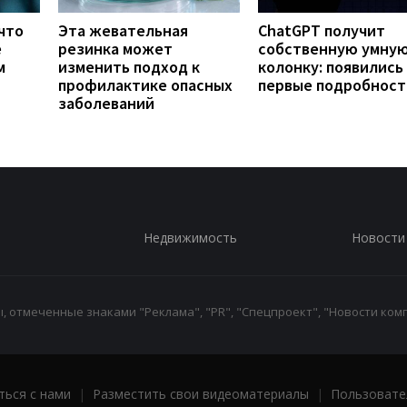
что
Эта жевательная
ChatGPT получит
е
резинка может
собственную умну
м
изменить подход к
колонку: появились
профилактике опасных
первые подробност
заболеваний
Недвижимость
Новости
 отмеченные знаками "Реклама", "PR", "Спецпроект", "Новости комп
ться с нами
|
Разместить свои видеоматериалы
|
Пользовате