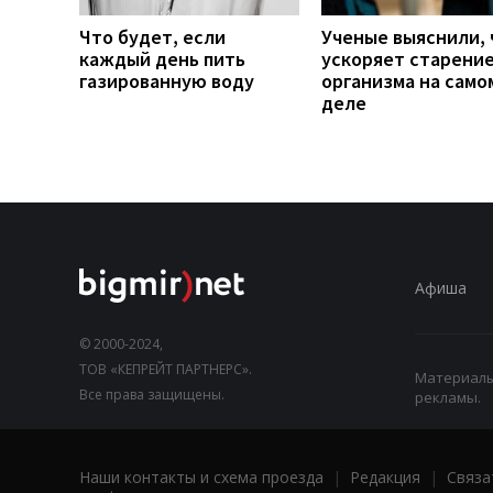
Что будет, если
Ученые выяснили, 
каждый день пить
ускоряет старени
газированную воду
организма на само
деле
Афиша
© 2000-2024,
ТОВ «КЕПРЕЙТ ПАРТНЕРС».
Материалы,
Все права защищены.
рекламы.
Наши контакты и схема проезда
|
Редакция
|
Связа