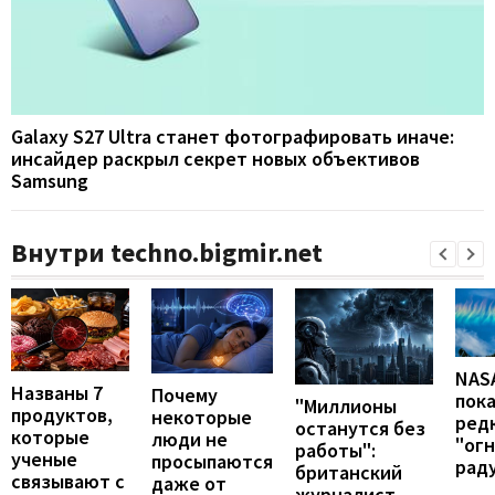
Galaxy S27 Ultra станет фотографировать иначе:
инсайдер раскрыл секрет новых объективов
Samsung
Внутри techno.bigmir.net
NAS
Названы 7
Почему
пок
"Миллионы
продуктов,
некоторые
ред
останутся без
которые
люди не
"ог
работы":
ученые
просыпаются
рад
британский
связывают с
даже от
журналист