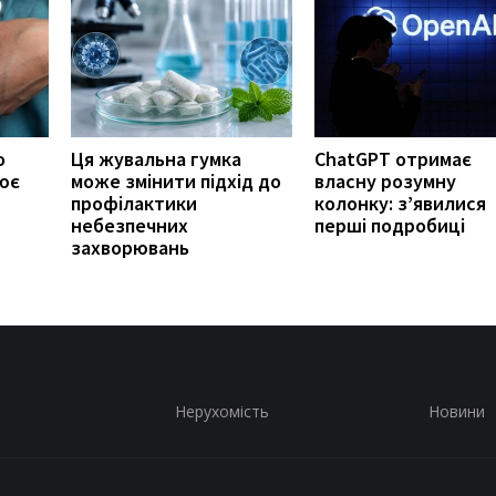
о
Ця жувальна гумка
ChatGPT отримає
ює
може змінити підхід до
власну розумну
профілактики
колонку: з’явилися
небезпечних
перші подробиці
захворювань
Нерухомість
Новини