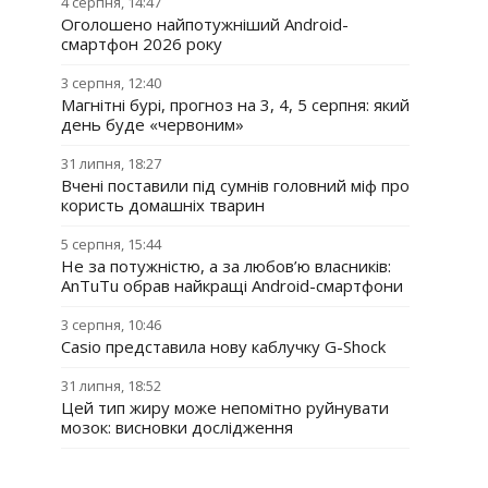
4 серпня, 14:47
Оголошено найпотужніший Android-
смартфон 2026 року
3 серпня, 12:40
Магнітні бурі, прогноз на 3, 4, 5 серпня: який
день буде «червоним»
31 липня, 18:27
Вчені поставили під сумнів головний міф про
користь домашніх тварин
5 серпня, 15:44
Не за потужністю, а за любов’ю власників:
AnTuTu обрав найкращі Android-смартфони
3 серпня, 10:46
Casio представила нову каблучку G-Shock
31 липня, 18:52
Цей тип жиру може непомітно руйнувати
мозок: висновки дослідження