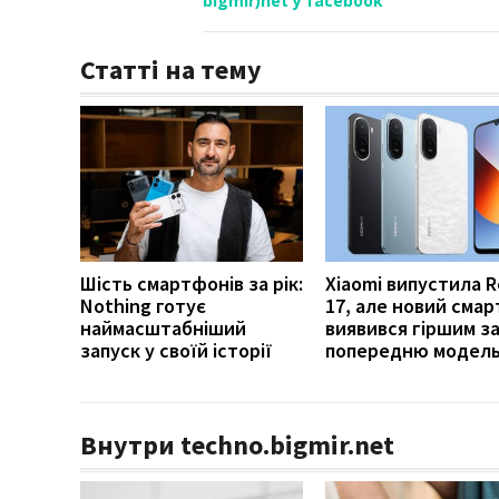
bigmir)net у facebook
Статті на тему
Шість смартфонів за рік:
Xiaomi випустила 
Nothing готує
17, але новий сма
наймасштабніший
виявився гіршим з
запуск у своїй історії
попередню модел
Внутри techno.bigmir.net