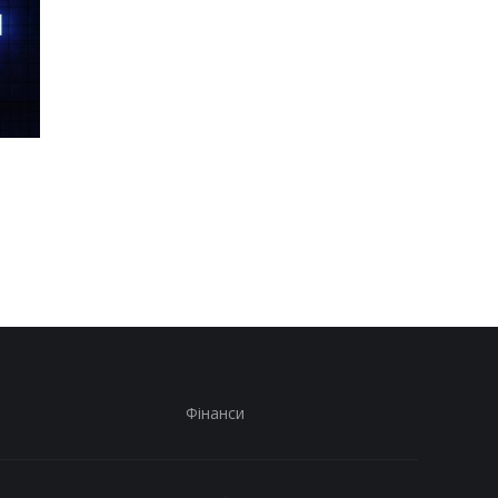
Шість смартфонів за рік:
Оголошено
Nothing готує
найулюбленіший iPh
наймасштабніший
серед користувачів, 
запуск у своїй історії
не новий флагман
Фінанси