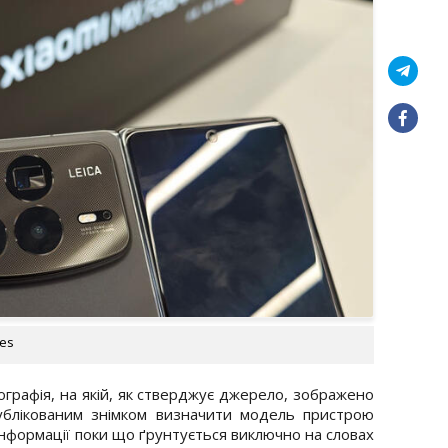
ges
графія, на якій, як стверджує джерело, зображено
публікованим знімком визначити модель пристрою
 інформації поки що ґрунтується виключно на словах