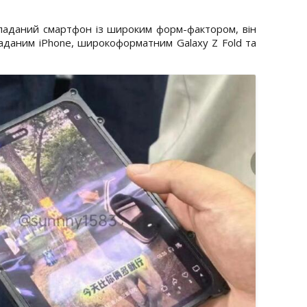
кладаний смартфон із широким форм-фактором, він
аданим iPhone, широкоформатним Galaxy Z Fold та