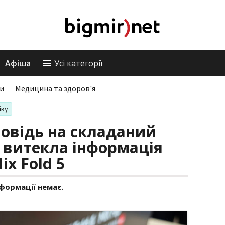
Афіша
Усі категорії
ри
Медицина та здоров'я
іку
повідь на складаний
у витекла інформація
x Fold 5
формації немає.