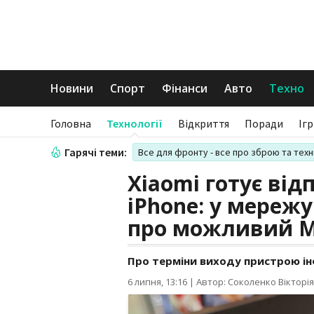
Новини
Спорт
Фінанси
Авто
Техно
Головна
Технології
Відкриття
Поради
Іг
Гарячі теми:
Все для фронту - все про зброю та техн
Xiaomi готує від
iPhone: у мереж
про можливий Mi
Про терміни виходу пристрою ін
6 липня, 13:16
|
Автор: Соколенко Вікторія