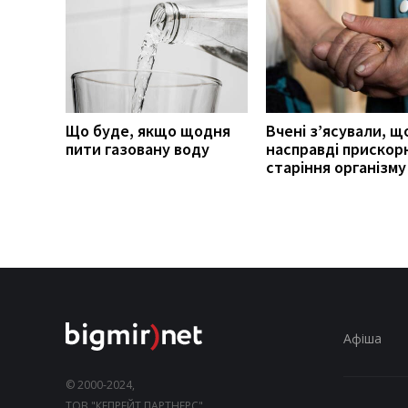
Що буде, якщо щодня
Вчені з’ясували, щ
пити газовану воду
насправді прискор
старіння організму
Афіша
© 2000-2024,
ТОВ "КЕПРЕЙТ ПАРТНЕРС".