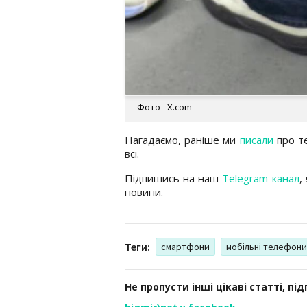
Фото - Х.com
Нагадаємо, раніше ми
писали
про те
всі.
Підпишись на наш
Telegram-канал
,
новини.
Теги:
смартфони
мобільні телефони
Не пропусти інші цікаві статті, пі