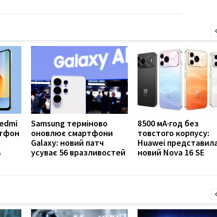
Redmi
Samsung терміново
8500 мА·год без
ртфон
оновлює смартфони
товстого корпусу:
а
Galaxy: новий патч
Huawei представил
ь
усуває 56 вразливостей
новий Nova 16 SE