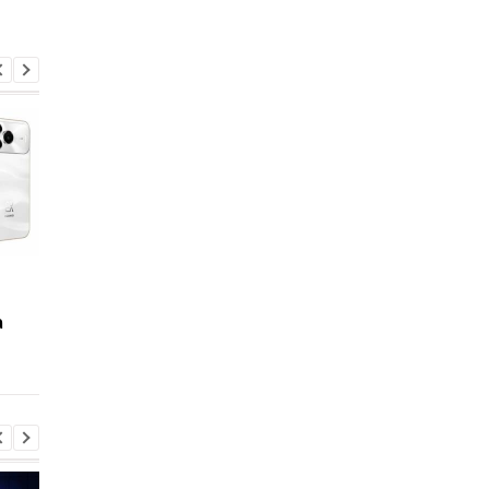
Galaxy S27 Ultra
Що буде, якщо щодн
зніматиме по-новому:
пити газовану воду
а
інсайдер розкрив
секрет нових об'єктивів
Samsung