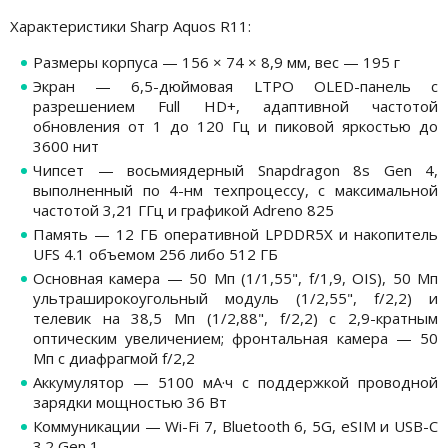
Характеристики Sharp Aquos R11:
Размеры корпуса — 156 × 74 × 8,9 мм, вес — 195 г
Экран — 6,5-дюймовая LTPO OLED-панель с
разрешением Full HD+, адаптивной частотой
обновления от 1 до 120 Гц и пиковой яркостью до
3600 нит
Чипсет — восьмиядерный Snapdragon 8s Gen 4,
выполненный по 4-нм техпроцессу, с максимальной
частотой 3,21 ГГц и графикой Adreno 825
Память — 12 ГБ оперативной LPDDR5X и накопитель
UFS 4.1 объемом 256 либо 512 ГБ
Основная камера — 50 Мп (1/1,55", f/1,9, OIS), 50 Мп
ультраширокоугольный модуль (1/2,55", f/2,2) и
телевик на 38,5 Мп (1/2,88", f/2,2) с 2,9-кратным
оптическим увеличением; фронтальная камера — 50
Мп с диафрагмой f/2,2
Аккумулятор — 5100 мА·ч с поддержкой проводной
зарядки мощностью 36 Вт
Коммуникации — Wi-Fi 7, Bluetooth 6, 5G, eSIM и USB-C
3.2 Gen 1