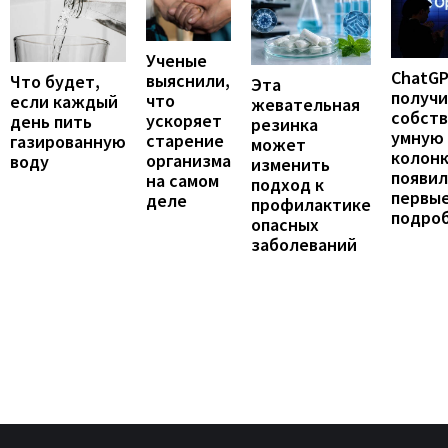
Ученые
ChatG
выяснили,
Что будет,
Эта
получ
что
если каждый
жевательная
собст
ускоряет
день пить
резинка
умную
старение
газированную
может
колонк
организма
воду
изменить
появил
на самом
подход к
первы
деле
профилактике
подро
опасных
заболеваний