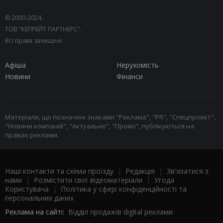
© 2000-2024,
ТОВ "КЕПРЕЙТ ПАРТНЕРС".
Всі права захищені.
Афіша
Нерухомість
Новини
Фінанси
Матеріали, що позначені знаками "Реклама", "PR", "Спецпроект",
"Новини компаній", "Актуально", "Промо", публікуються на
правах реклами.
Наші контакти та схема проїзду
|
Редакція
|
Зв'язатися з
нами
|
Розмістити свої відеоматеріали
|
Угода
Користувача
|
Політика у сфері конфіденційності та
персональних даних
Реклама на сайті:
Відділ продажів digital реклами