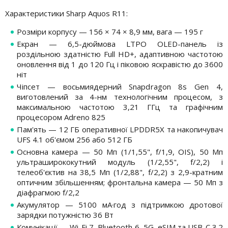
Характеристики Sharp Aquos R11:
Розміри корпусу — 156 × 74 × 8,9 мм, вага — 195 г
Екран — 6,5-дюймова LTPO OLED-панель із
роздільною здатністю Full HD+, адаптивною частотою
оновлення від 1 до 120 Гц і піковою яскравістю до 3600
ніт
Чіпсет — восьмиядерний Snapdragon 8s Gen 4,
виготовлений за 4-нм технологічним процесом, з
максимальною частотою 3,21 ГГц та графічним
процесором Adreno 825
Пам'ять — 12 ГБ оперативної LPDDR5X та накопичувач
UFS 4.1 об'ємом 256 або 512 ГБ
Основна камера — 50 Мп (1/1,55", f/1,9, OIS), 50 Мп
ультраширококутний модуль (1/2,55", f/2,2) і
телеоб'єктив на 38,5 Мп (1/2,88", f/2,2) з 2,9-кратним
оптичним збільшенням; фронтальна камера — 50 Мп з
діафрагмою f/2,2
Акумулятор — 5100 мА·год з підтримкою дротової
зарядки потужністю 36 Вт
Комунікації — Wi-Fi 7, Bluetooth 6, 5G, eSIM та USB-C 3.2