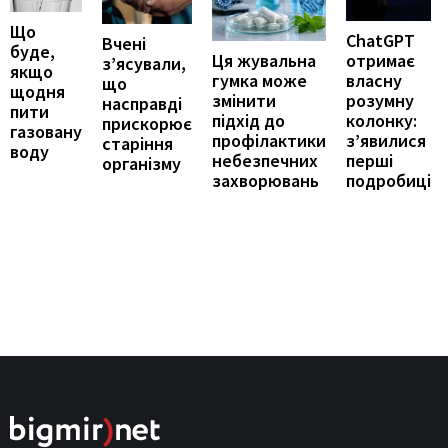
Що
ChatGPT
Вчені
буде,
отримає
Ця жувальна
з’ясували,
якщо
власну
гумка може
що
щодня
розумну
змінити
насправді
пити
колонку:
підхід до
прискорює
газовану
з’явилися
профілактики
старіння
воду
перші
небезпечних
організму
подробиці
захворювань