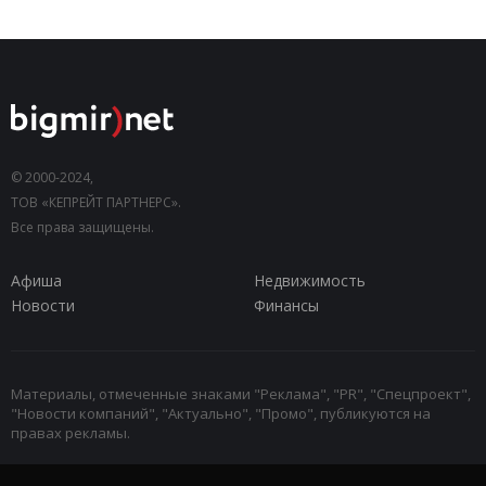
© 2000-2024,
ТОВ «КЕПРЕЙТ ПАРТНЕРС».
Все права защищены.
Афиша
Недвижимость
Новости
Финансы
Материалы, отмеченные знаками "Реклама", "PR", "Спецпроект",
"Новости компаний", "Актуально", "Промо", публикуются на
правах рекламы.