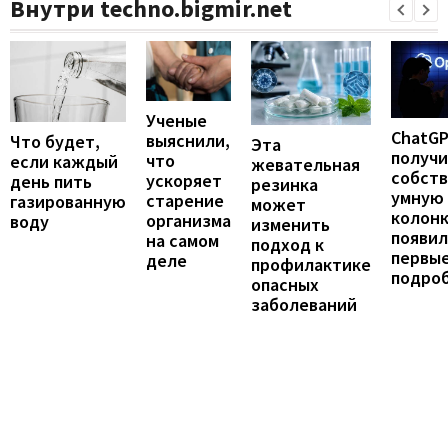
Внутри techno.bigmir.net
Ученые
ChatG
выяснили,
Что будет,
Эта
получ
что
если каждый
жевательная
собст
ускоряет
день пить
резинка
умную
старение
газированную
может
колонк
организма
воду
изменить
появил
на самом
подход к
первы
деле
профилактике
подро
опасных
заболеваний