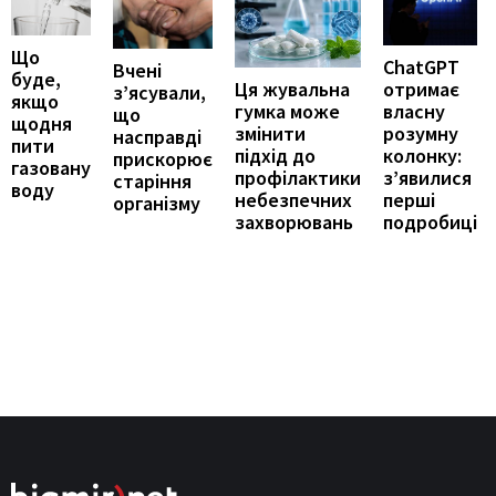
Що
ChatGPT
Вчені
буде,
отримає
Ця жувальна
з’ясували,
якщо
власну
гумка може
що
щодня
розумну
змінити
насправді
пити
колонку:
підхід до
прискорює
газовану
з’явилися
профілактики
старіння
воду
перші
небезпечних
організму
подробиці
захворювань