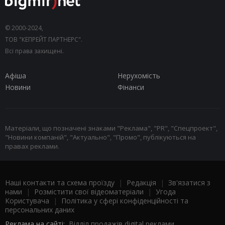
© 2000-2024,
ТОВ "КЕПРЕЙТ ПАРТНЕРС".
Всі права захищені.
Афіша
Нерухомість
Новини
Фінанси
Матеріали, що позначені знаками "Реклама", "PR", "Спецпроект",
"Новини компаній", "Актуально", "Промо", публікуються на
правах реклами.
Наші контакти та схема проїзду
|
Редакція
|
Зв'язатися з
нами
|
Розмістити свої відеоматеріали
|
Угода
Користувача
|
Політика у сфері конфіденційності та
персональних даних
Реклама на сайті:
Відділ продажів digital реклами