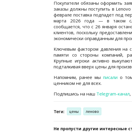
Покупатели обязаны оформить заяв
заказы должны поступить в Lenovo
феврале поставка подпадет под пере
марта 2026 года — в таком сл
сообщается, что с 26 января оста
клиентов, поскольку предоставле
экономически оправданным для про
Ключевым фактором давления на се
памяти со стороны компаний, ра
Крупные игроки активно выкупаю
подталкивая вверх цены для произ
Напомним, ранее мы
писали
о том
ценником не для всех.
Подпишись на наш
Telegram-канал
,
Теги:
цены
леново
Не пропусти другие интересные с