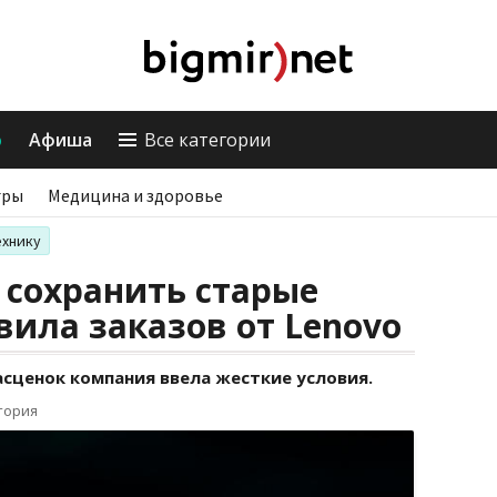
о
Афиша
Все категории
гры
Медицина и здоровье
ехнику
 сохранить старые
вила заказов от Lenovo
сценок компания ввела жесткие условия.
тория