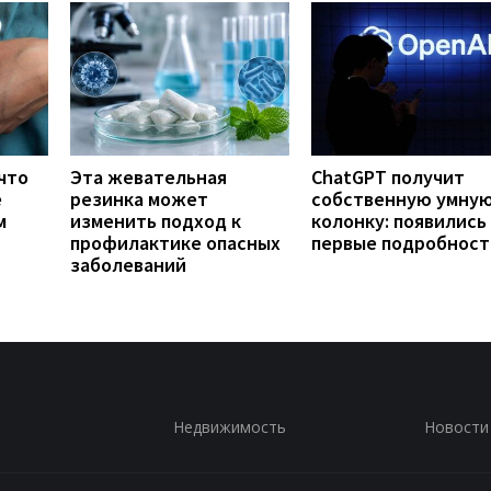
что
Эта жевательная
ChatGPT получит
е
резинка может
собственную умну
м
изменить подход к
колонку: появились
профилактике опасных
первые подробност
заболеваний
Недвижимость
Новости