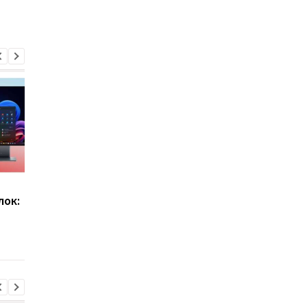
Lenovo показала
Складной экран и
лок:
необычный ThinkBook
геймпад в комплекте
Modular AI PC: ноутбук,
что умеет Legion Go
который можно
Fold
собирать под себя