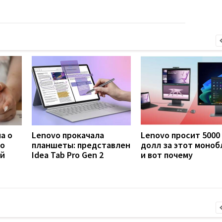
а о
Lenovo прокачала
Lenovo просит 5000
то
планшеты: представлен
долл за этот моноб
ый
Idea Tab Pro Gen 2
и вот почему