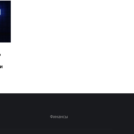
Шесть смартфонов за
Назван самый люби
ю
год: Nothing готовит
iPhone пользователе
самый масштабный
и это не новый флаг
и
запуск в своей истории
Финансы