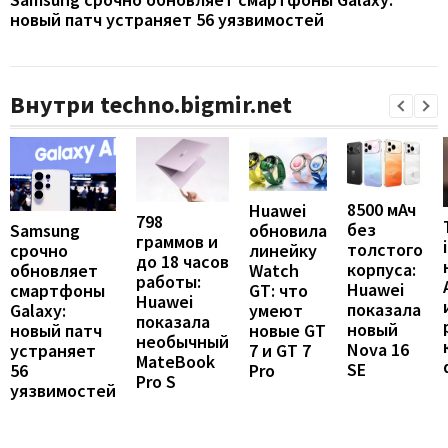
новый патч устраняет 56 уязвимостей
Внутри techno.bigmir.net
8500 мАч
Huawei
798
без
Samsung
обновила
граммов и
толстого
срочно
линейку
до 18 часов
корпуса:
обновляет
Watch
работы:
Huawei
смартфоны
GT: что
Huawei
показала
Galaxy:
умеют
показала
новый
новый патч
новые GT
необычный
Nova 16
устраняет
7 и GT 7
MateBook
SE
56
Pro
Pro S
уязвимостей