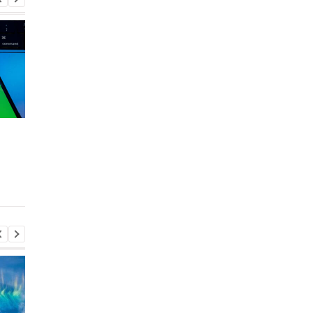
Meta готовит платные
Без рекламы, но за
ИИ-функции для
деньги: в WhatsApp
Instagram, Facebook и
тестируют новую
WhatsApp
подписку