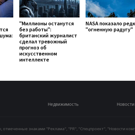
"Миллионы останутся
NASA показало ред
тся
без работы":
"огненную радугу"
шума:
британский журналист
сделал тревожный
прогноз об
искусственном
интеллекте
Недвижимость
Новости
 отмеченные знаками "Реклама", "PR", "Спецпроект", "Новости комп