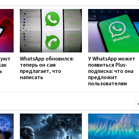
руют
WhatsApp обновился:
У WhatsApp может
как
теперь он сам
появиться Plus-
ь
предлагает, что
подписка: что она
написать
предложит
пользователям