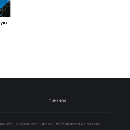
кую
Galaxy S27 Ultra станет
Не по мощности, а п
фотографировать
любви владельцев:
иначе: инсайдер
AnTuTu выбрал лучш
раскрыл секрет новых
Android-смартфоны
объективов Samsung
Финансы
аний", "Актуально", "Промо", публикуются на правах