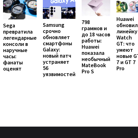
Huawei
798
Samsung
обновил
Sega
граммов и
срочно
линейку
превратила
до 18 часов
обновляет
Watch
легендарные
работы:
смартфоны
GT: что
консоли в
Huawei
Galaxy:
умеют
наручные
показала
новый патч
новые G
часы:
необычный
устраняет
7 и GT 7
фанаты
MateBook
56
Pro
оценят
Pro S
уязвимостей