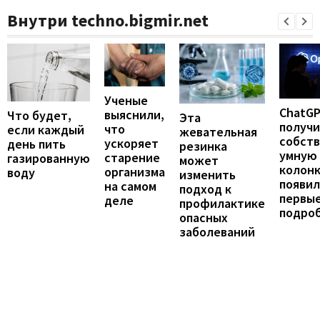
Внутри techno.bigmir.net
Ученые
ChatG
выяснили,
Что будет,
Эта
получ
что
если каждый
жевательная
собст
ускоряет
день пить
резинка
умную
старение
газированную
может
колонк
организма
воду
изменить
появил
на самом
подход к
первы
деле
профилактике
подро
опасных
заболеваний