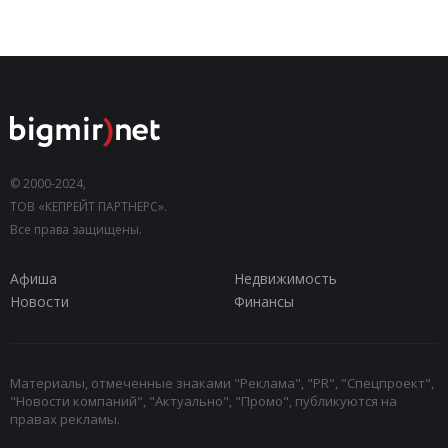
© 2000-2024,
ТОВ «КЕПРЕЙТ ПАРТНЕРС».
Все права защищены.
Афиша
Недвижимость
Новости
Финансы
Материалы, отмеченные знаками "Реклама", "PR", "Спецпроект",
"Новости компаний", "Актуально", "Промо", публикуются на
правах рекламы.