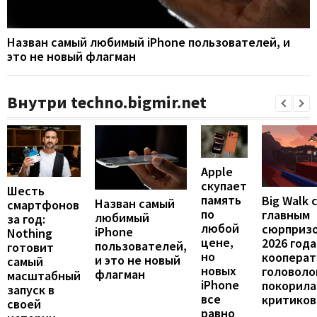
Назван самый любимый iPhone пользователей, и
это не новый флагман
Внутри techno.bigmir.net
Apple
скупает
Шесть
память
Big Walk 
Назван самый
смартфонов
по
главным
любимый
за год:
любой
сюрприз
iPhone
Nothing
цене,
2026 года
пользователей,
готовит
но
кооперат
и это не новый
самый
новых
головоло
флагман
масштабный
iPhone
покорила
запуск в
все
критиков
своей
равно