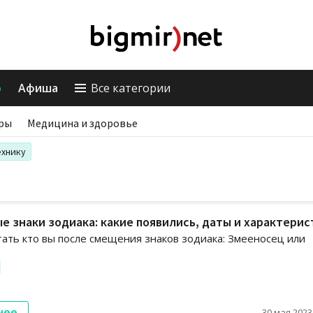
о
Афиша
Все категории
ры
Медицина и здоровье
ехнику
е знаки зодиака: какие появились, даты и характерис
тать кто вы после смещения знаков зодиака: Змееносец или
нее
30 мая 2023,