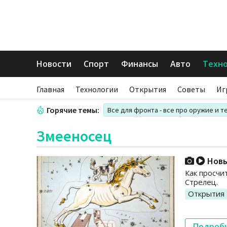
Новости
Спорт
Финансы
Авто
Техн
Главная
Технологии
Открытия
Советы
Иг
Горячие темы:
Все для фронта - все про оружие и т
Змееносец
Новы
Как просчи
Стрелец.
Открытия
Подроб