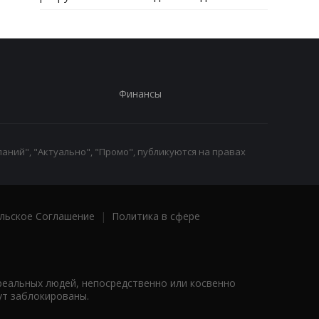
Финансы
аний", "Актуально", "Промо", публикуются на правах
льское Соглашение
|
Политика в сфере
реальных людей, непосредственно или косвенно
ут заблокированы.