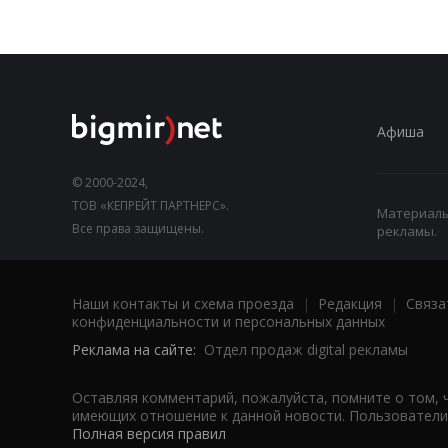
Афиша
© 2000-2024,
ТОВ «КЕПРЕЙТ ПАРТНЕРС».
Материалы,
Все права защищены.
рекламы.
Наши контакты и схема проезда
|
Редакция
|
Связа
конфиденциальности и персональных данных
Реклама на сайте:
Отдел продаж digital рекламы
Оставляя комментарий, пожалуйста, помните о том, 
имеющих отношение к данной новости. Пользователи,
Полная версия правил