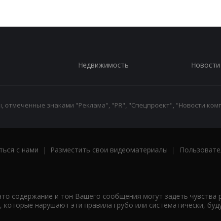
Недвижимость
Новости
 отмеченные знаками "Реклама", "PR", "Спецпроект", "Новости комп
ться с нами
|
Разместить свои видеоматериалы
|
Пользовате
что содержание и тон Вашего сообщения могут задеть чувства 
 которые нарушают эти правила грубо или систематически, буд