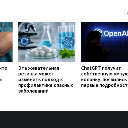
что
Эта жевательная
ChatGPT получит
е
резинка может
собственную умну
м
изменить подход к
колонку: появились
профилактике опасных
первые подробност
заболеваний