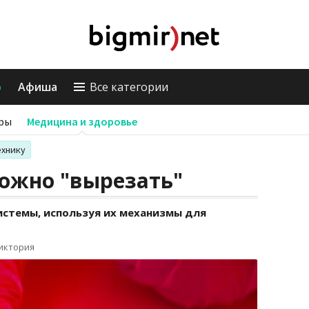
о
Афиша
Все категории
ры
Медицина и здоровье
ехнику
ожно "вырезать"
истемы, используя их механизмы для
Виктория