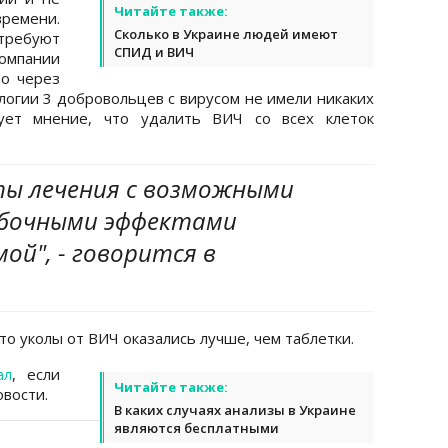
Читайте также:
ремени.
Сколько в Украине людей имеют
ребуют
СПИД и ВИЧ
компании
то через
логии 3 добровольцев с вирусом не имели никаких
тует мнение, что удалить ВИЧ со всех клеток
ты лечения с возможными
обочными эффектами
й", - говорится в
что уколы от ВИЧ оказались лучше, чем таблетки.
ал
, если
Читайте также:
вости.
В каких случаях анализы в Украине
являются бесплатными