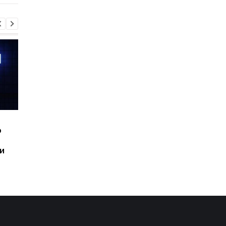
Шесть смартфонов за
Назван самый люби
ю
год: Nothing готовит
iPhone пользователе
самый масштабный
и это не новый флаг
и
запуск в своей истории