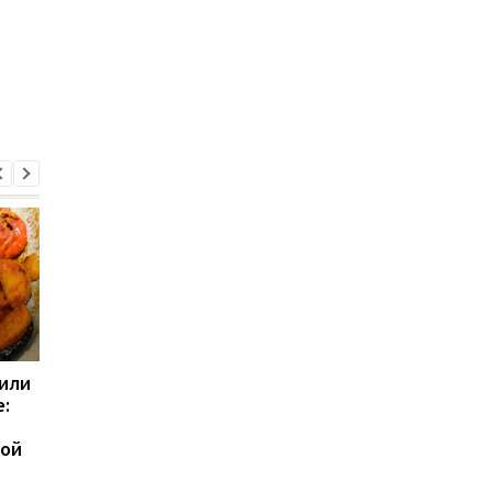
или
Посмотрите на свои
Какие продукты мог
:
ногти: эти признаки
помочь мозгу дольш
иногда говорят о
оставаться молодым
ной
серьезных проблемах
выводы ученых
со здоровьем