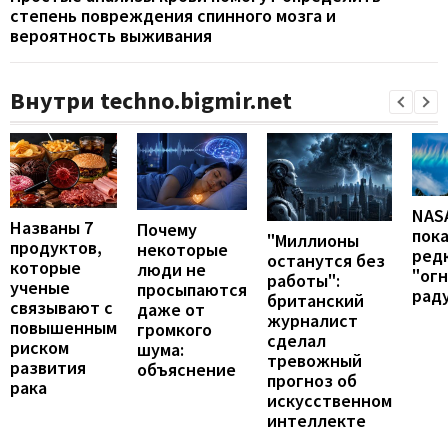
степень повреждения спинного мозга и
вероятность выживания
Внутри techno.bigmir.net
NAS
Названы 7
Почему
пок
"Миллионы
продуктов,
некоторые
ред
останутся без
которые
люди не
"ог
работы":
ученые
просыпаются
рад
британский
связывают с
даже от
журналист
повышенным
громкого
сделал
риском
шума:
тревожный
развития
объяснение
прогноз об
рака
искусственном
интеллекте