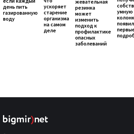
что
если каждый
жевательная
собст
ускоряет
день пить
резинка
умную
старение
газированную
может
колонк
организма
воду
изменить
появил
на самом
подход к
первы
деле
профилактике
подро
опасных
заболеваний