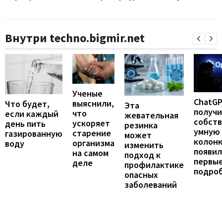
Внутри techno.bigmir.net
Ученые
ChatG
выяснили,
Что будет,
Эта
получ
что
если каждый
жевательная
собст
ускоряет
день пить
резинка
умную
старение
газированную
может
колонк
организма
воду
изменить
появил
на самом
подход к
первы
деле
профилактике
подро
опасных
заболеваний