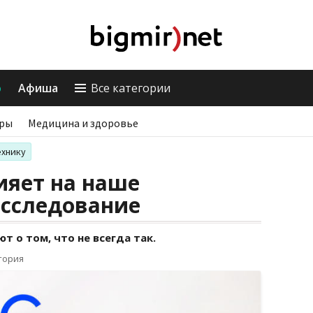
о
Афиша
Все категории
ры
Медицина и здоровье
ехнику
ияет на наше
исследование
 о том, что не всегда так.
тория