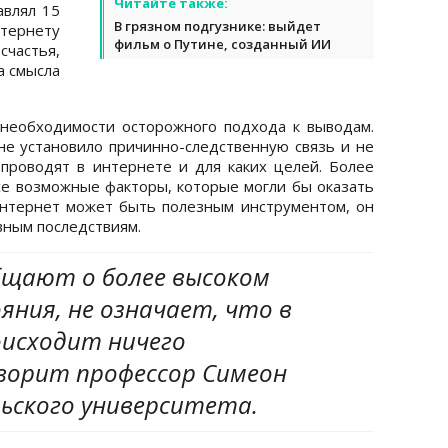
Читайте также:
авлял 15
В грязном подгузнике: выйдет
нтернету
фильм о Путине, созданный ИИ
счастья,
а смысла
необходимости осторожного подхода к выводам.
не установило причинно-следственную связь и не
проводят в интернете и для каких целей. Более
все возможные факторы, которые могли бы оказать
интернет может быть полезным инструментом, он
вным последствиям.
общают о более высоком
яния, не означает, что в
оисходит ничего
оворит профессор Симеон
льского университета.