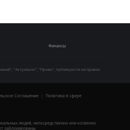
40 долларов
Финансы
аний", "Актуально", "Промо", публикуются на правах
льское Соглашение
|
Политика в сфере
реальных людей, непосредственно или косвенно
ут заблокированы.