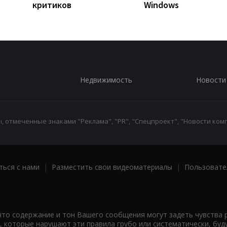
критиков
Windows
Недвижимость
Новости
 отмеченные знаками "Реклама", "PR", "Спецпроект", "Новости комп
ться с нами
|
Разместить свои видеоматериалы
|
Пользовате
что содержание и тон Вашего сообщения могут задеть чувства 
 которые нарушают эти правила грубо или систематически, буд