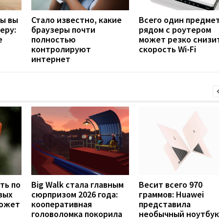
бы вы
Стало известно, какие
Всего один предме
еру:
браузеры почти
рядом с роутером
е
полностью
может резко снизи
контролируют
скорость Wi-Fi
интернет
ть по
Big Walk стала главным
Весит всего 970
вых
сюрпризом 2026 года:
граммов: Huawei
может
кооперативная
представила
головоломка покорила
необычный ноутбук