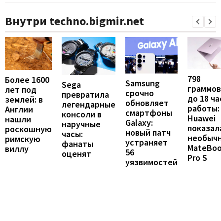
Внутри techno.bigmir.net
798
Более 1600
Samsung
Sega
граммов
лет под
срочно
превратила
до 18 ча
землей: в
обновляет
легендарные
работы:
Англии
смартфоны
консоли в
Huawei
нашли
Galaxy:
наручные
показал
роскошную
новый патч
часы:
необыч
римскую
устраняет
фанаты
MateBo
виллу
56
оценят
Pro S
уязвимостей