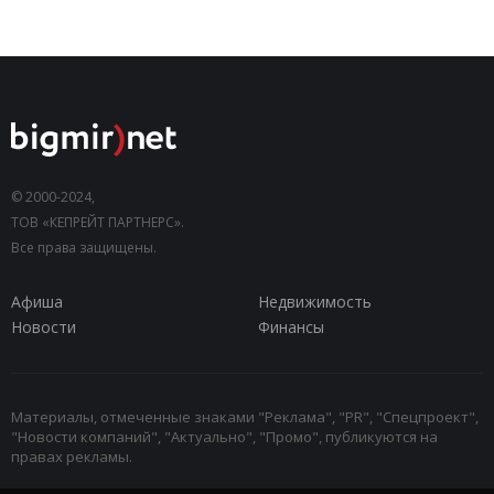
© 2000-2024,
ТОВ «КЕПРЕЙТ ПАРТНЕРС».
Все права защищены.
Афиша
Недвижимость
Новости
Финансы
Материалы, отмеченные знаками "Реклама", "PR", "Спецпроект",
"Новости компаний", "Актуально", "Промо", публикуются на
правах рекламы.