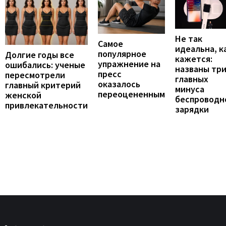
Не так
Самое
идеальна, к
популярное
Долгие годы все
кажется:
упражнение на
ошибались: ученые
названы тр
пресс
пересмотрели
главных
оказалось
главный критерий
минуса
переоцененным
женской
беспроводн
привлекательности
зарядки