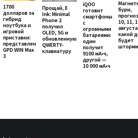
Магнит
iQOO
1700
Прощай, E
бури,
готовит
долларов за
Ink: Minimal
прогноз
смартфоны
гибрид
Phone 2
10, 11, 
с
ноутбука и
получил
августа:
огромными
игровой
OLED, 5G и
какой д
батареями:
приставки:
обновленную
будет
один
представлен
QWERTY-
шторми
получит
GPD WIN Max
клавиатуру
9100 мА•ч,
3
другой —
10 000 мА•ч