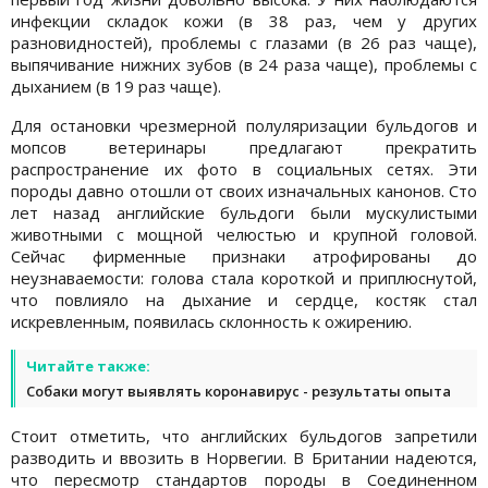
инфекции складок кожи (в 38 раз, чем у других
разновидностей), проблемы с глазами (в 26 раз чаще),
выпячивание нижних зубов (в 24 раза чаще), проблемы с
дыханием (в 19 раз чаще).
Для остановки чрезмерной полуляризации бульдогов и
мопсов ветеринары предлагают прекратить
распространение их фото в социальных сетях. Эти
породы давно отошли от своих изначальных канонов. Сто
лет назад английские бульдоги были мускулистыми
животными с мощной челюстью и крупной головой.
Сейчас фирменные признаки атрофированы до
неузнаваемости: голова стала короткой и приплюснутой,
что повлияло на дыхание и сердце, костяк стал
искревленным, появилась склонность к ожирению.
Читайте также:
Собаки могут выявлять коронавирус - результаты опыта
Стоит отметить, что английских бульдогов запретили
разводить и ввозить в Норвегии. В Британии надеются,
что пересмотр стандартов породы в Соединенном