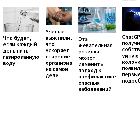
Ученые
ChatG
выяснили,
Что будет,
Эта
получ
что
если каждый
жевательная
собст
ускоряет
день пить
резинка
умную
старение
газированную
может
колонк
организма
воду
изменить
появил
на самом
подход к
первы
деле
профилактике
подро
опасных
заболеваний