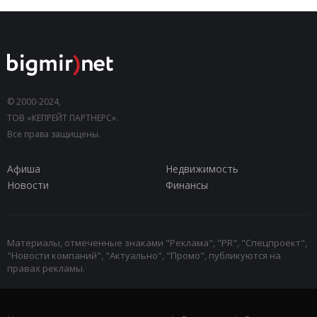
© 2000-2024,
ТОВ «КЕПРЕЙТ ПАРТНЕРС».
Все права защищены.
Афиша
Недвижимость
Новости
Финансы
Материалы, отмеченные знаками "Реклама", "PR", "Спецпроект",
"Новости компаний", "Актуально", "Промо", публикуются на
правах рекламы.