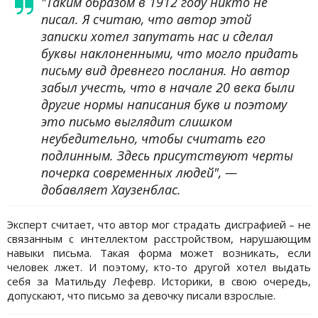
"Таким образом в 1912 году никто не
писал. Я считаю, что автор этой
записки хотел запутать нас и сделал
буквы наклоненными, что могло придать
письму вид древнего послания. Но автор
забыл учесть, что в начале 20 века были
другие нормы написания букв и поэтому
это письмо выглядит слишком
неубедительно, чтобы считать его
подлинным. Здесь присутствуют черты
почерка современных людей", —
добавляет Хаузенблас.
Эксперт считает, что автор мог страдать дисграфией – не
связанным с интеллектом расстройством, нарушающим
навыки письма. Такая форма может возникать, если
человек лжет. И поэтому, кто-то другой хотел выдать
себя за Матильду Лефевр. Историки, в свою очередь,
допускают, что письмо за девочку писали взрослые.