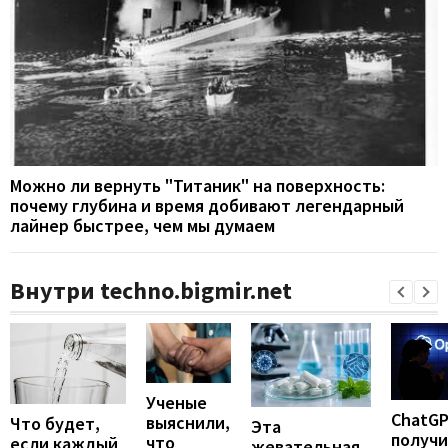
Можно ли вернуть "Титаник" на поверхность:
почему глубина и время добивают легендарный
лайнер быстрее, чем мы думаем
Внутри techno.bigmir.net
Ученые
ChatG
выяснили,
Что будет,
Эта
получ
что
если каждый
жевательная