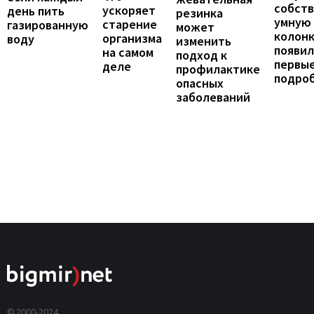
собст
ускоряет
день пить
резинка
умную
старение
газированную
может
колонк
организма
воду
изменить
появил
на самом
подход к
первы
деле
профилактике
подро
опасных
заболеваний
© 2000-2024,