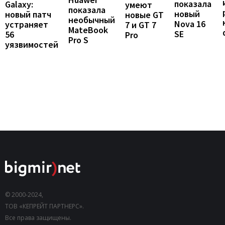
показала
Galaxy:
умеют
показала
новый
новый патч
новые GT
необычный
Nova 16
устраняет
7 и GT 7
MateBook
SE
56
Pro
Pro S
уязвимостей
© 2000-2024,
ТОВ «КЕПРЕЙТ ПАРТНЕРС».
Все права защищены.