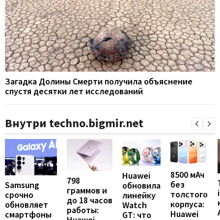
Загадка Долины Смерти получила объяснение
спустя десятки лет исследований
Внутри techno.bigmir.net
8500 мАч
Huawei
798
без
Samsung
обновила
граммов и
толстого
срочно
линейку
до 18 часов
корпуса:
обновляет
Watch
работы:
Huawei
смартфоны
GT: что
Huawei