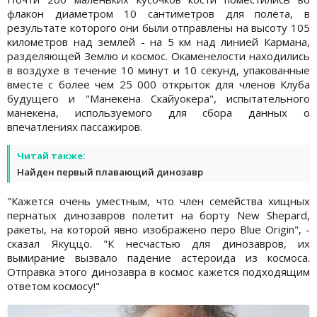
флакон диаметром 10 сантиметров для полета, в
результате которого они были отправлены на высоту 105
километров над землей - на 5 км над линией Кармана,
разделяющей Землю и космос. Окаменелости находились
в воздухе в течение 10 минут и 10 секунд, упакованные
вместе с более чем 25 000 открыток для членов Клуба
будущего и "Манекена Скайуокера", испытательного
манекена, используемого для сбора данных о
впечатлениях пассажиров.
Читай также:
Найден первый плавающий динозавр
"Кажется очень уместным, что член семейства хищных
пернатых динозавров полетит на борту New Shepard,
ракеты, на которой явно изображено перо Blue Origin", -
сказал Якуццо. "К несчастью для динозавров, их
вымирание вызвало падение астероида из космоса.
Отправка этого динозавра в космос кажется подходящим
ответом космосу!"