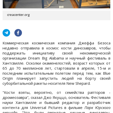
creacenter.org
Коммерческая космическая компания Джеффа Безоса
недавно отправила в космос кости динозавров, чтобы
поддержать инициативу своей некоммерческой
организации Dream Big Alabama и научный фестиваль в
Хантсвилле. Осколки окаменелостей, возраст которых от
65 до 70 миллионов лет, стартовали в апреле, 15-м и
последним испытательным полетом перед тем, как Blue
Origin планирует запустить людей на борту своей
суборбитальной ракеты-носителя New Shepard.
"Кости взяты, вероятно, от семейства рапторов -
дромеозавра", сказал Джо Якуццо, основатель Фестиваля
науки Хантсвилле и бывший редактор и разработчик
контента для Universal Pictures в фильме
Парк Юрского
периода
. "Это были пернатые хищные динозавры,