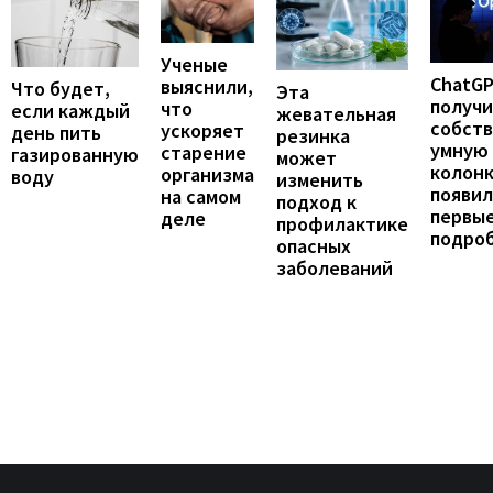
Ученые
ChatG
выяснили,
Что будет,
Эта
получ
что
если каждый
жевательная
собст
ускоряет
день пить
резинка
умную
старение
газированную
может
колонк
организма
воду
изменить
появил
на самом
подход к
первы
деле
профилактике
подро
опасных
заболеваний