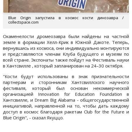
Blue Origin запустила в космос кости динозавра /
collectspace.com
Окаменелости дромеозавра были найдены на частной
земле в формации Хелл-Крик в Южной Дакоте. Теперь,
вернувшись из космоса, они индивидуально монтируются
и представляются членам Клуба будущего и музеям по
всей стране. Экспонаты также пойдут на Фестиваль науки
в Хантсвилле , который запланирован на 24–30 октября.
"Кости будут использованы в знак признательности
партнерам и сторонникам Хантсвиллского научного
фестиваля, который был основан некоммерческой
организацией Innovation for Education Foundation в
Хантсвилле, и Dream Big Alabama - общегосударственной
инициативой, направленной на то, чтобы дать каждому
доступ в космос благодаря ракетам Club for the Future и
Blue Origin", - сказал Якуццо.