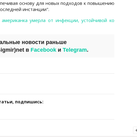
еспечивая основу для новых подходов к повышению
оследней инстанции".
о
американка умерла от инфекции, устойчивой ко
уальные новости раньше
igmir)net
в
Facebook
и
Telegram
.
татьи, подпишись: