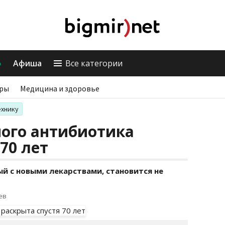
о
Афиша
Все категории
ры
Медицина и здоровье
ехнику
ного антибиотика
70 лет
й с новыми лекарствами, становится не
ев