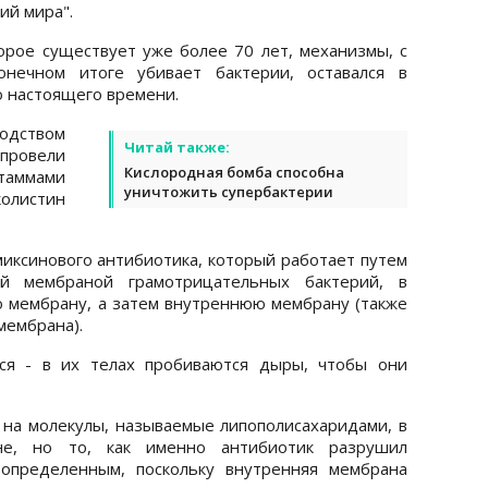
ий мира".
торое существует уже более 70 лет, механизмы, с
нечном итоге убивает бактерии, оставался в
о настоящего времени.
одством
Читай также:
ровели
Кислородная бомба способна
таммами
уничтожить супербактерии
олистин
иксинового антибиотика, который работает путем
й мембраной грамотрицательных бактерий, в
 мембрану, а затем внутреннюю мембрану (также
мембрана).
ся - в их телах пробиваются дыры, чтобы они
 на молекулы, называемые липополисахаридами, в
не, но то, как именно антибиотик разрушил
определенным, поскольку внутренняя мембрана