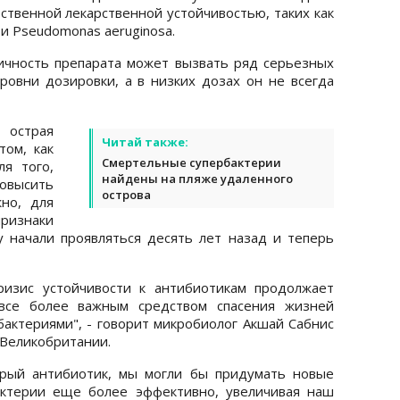
ственной лекарственной устойчивостью, таких как
ae и Pseudomonas aeruginosa.
ичность препарата может вызвать ряд серьезных
ровни дозировки, а в низких дозах он не всегда
острая
Читай также:
ом, как
Смертельные супербактерии
ля того,
найдены на пляже удаленного
повысить
острова
но, для
признаки
у начали проявляться десять лет назад и теперь
ризис устойчивости к антибиотикам продолжает
я все более важным средством спасения жизней
актериями", - говорит микробиолог Акшай Сабнис
 Великобритании.
тарый антибиотик, мы могли бы придумать новые
актерии еще более эффективно, увеличивая наш