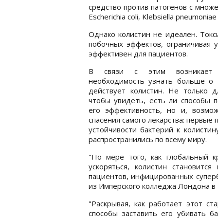
средство против патогенов с множе
Escherichia coli, Klebsiella pneumoni
Однако колистин не идеален. Токс
побочных эффектов, ограничивая у
эффективен для пациентов.
В связи с этим возникает 
необходимость узнать больше о т
действует колистин. Не только д
чтобы увидеть, есть ли способы 
его эффективность, но и, возмож
спасения самого лекарства: первые 
устойчивости бактерий к колистин
распространились по всему миру.
"По мере того, как глобальный к
ускоряться, колистин становитс
пациентов, инфицированных суперб
из Имперского колледжа Лондона в
"Раскрывая, как работает этот с
способы заставить его убивать б