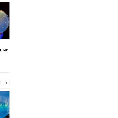
Смерти смогут расти:
Тонкая грань между
еные
названа опасность
смертью и жизнью: 
стойкости к
МОЗ рассказали об
антибиотикам
особенности одних
лекарств