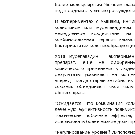
более молекулярным "бычьим глаза
подтвердили эту линию рассуждени
В экспериментах с мышами, инфиц
колистином или мурепавадином 
немедленное воздействие на
комбинированная терапия вызва
бактериальных колониеобразующих 
Хотя мурепавадин - эксперимен
препарат, еще не одобренн
клинического применения у людей
результаты указывают на мощн
вперед - когда старый антибиотик
союзник объединяют свои силы
общего врага.
"Ожидается, что комбинация кол
лечебную эффективность полимикс
токсические побочные эффекты,
использовать более низкие дозы пре
"Регулирование уровней липополи