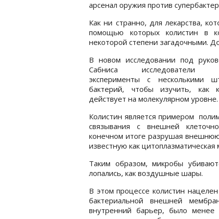
арсенал оружия против супербактер
Как ни странно, для лекарства, ко
помощью которых колистин в ко
некоторой степени загадочными. Д
В новом исследовании под руков
Сабниса исследователи п
эксперименты с несколькими ш
бактерий, чтобы изучить, как к
действует на молекулярном уровне.
Колистин является примером полим
связывания с внешней клеточно
конечном итоге разрушая внешнюю
известную как цитоплазматическая 
Таким образом, микробы убивают
лопались, как воздушные шары.
В этом процессе колистин нацелен
бактериальной внешней мембра
внутренний барьер, было менее 