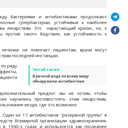
жду бактериями и антибиотиками продолжают
оносные супербактерии, устойчивые к наиболее
ва лекарствам. Это нарастающий кризис, но, к
ы против такого бедствия, как устойчивость к
 лечение не помогает пациентам, врачи могут
ствам последней инстанции.
 по ряду
Читай также:
ффекты,
В речной воде по всему миру
пациента
обнаружили антибиотики
 дополнительный предлог: мы не хотим, чтобы
кже научились противостоять этим лекарствам,
ользование везде, где это возможно.
в. Один из 17 антибиотиков "резервной группы" в
редств Всемирной организации здравоохранения.
 в 1940-х годах и используется как последнее