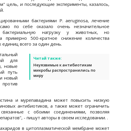
м" цель, и последующие эксперименты, казалось,
й.
ированными бактериями P. aeruginosa, лечение
само по себе оказало очень незначительное
 бактериальную нагрузку у животных, но
ла примерно 500-кратное снижение количества
единиц всего за один день.
тальный
Читай также:
ый для
Неуязвимые к антибиотикам
, новые
микробы распространились по
ый путь
миру
 и новый
 против
истина и мурепавадина может повысить низкую
иновых антибиотиков, а также может ограничить
 связанные с обоими соединениями, позволяя
паратов", - пишут авторы в своем исследовании. .
сахаридов в цитоплазматической мембране может