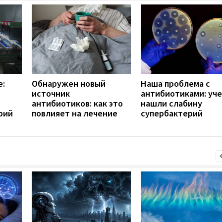
е:
Обнаружен новый
Наша проблема с
источник
антибиотиками: уч
антибиотиков: как это
нашли слабину
рий
повлияет на лечение
супербактерий