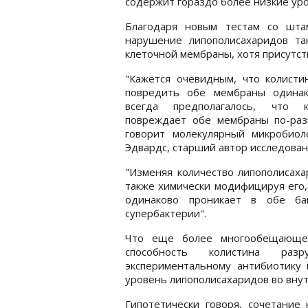
содержит гораздо более низкие ур
Благодаря новым тестам со штам
нарушение липополисахаридов та
клеточной мембраны, хотя присутс
"Кажется очевидным, что колисти
повредить обе мембраны одинак
всегда предполагалось, что к
повреждает обе мембраны по-разн
говорит молекулярный микробиол
Эдвардс, старший автор исследован
"Изменяя количество липополисаха
также химически модифицируя его,
одинаково проникает в обе ба
супербактерии".
Что еще более многообещающе, 
способность колистина раз
экспериментальному антибиотику
уровень липополисахаридов во вну
Гипотетически говоря, сочетание