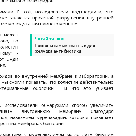
овни липополисахаридов.
мами E. coli, исследователи подтвердили, что
кже является причиной разрушения внутренней
твие молекулы там намного меньше.
н может
Читай также:
ово, но
Названы самые опасные для
олистин
желудка антибиотики
ому", -
ог Энди
ия.
ридов во внутренней мембране в лаборатории, а
 мы смогли показать, что колистин действительно
ктериальные оболочки - и что это убивает
исследователи обнаружили способ увеличить
рушать внутреннюю мембрану благодаря
 под названием мурепавадин, который повышает
тренних мембранах бактерий.
 колистина с мурепавадином могло дать бывшим