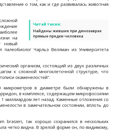
ставление о том, как и где развивалась животная
ожной
Читай также:
ждение
Найдены жившие при динозаврах
аиболее
прямые предки человека
изни на
т новый
ал палеобиолог Чарльз Веллман из Университета
ический организм, состоящий из двух различных
шагом к сложной многоклеточной структуре, что
етописи окаменелостей".
0 микрометров в диаметре были обнаружены в
рридон, в комплексе, содержащем микрофоссилии
 1 миллиардом лет назад. Каменные отложения со
менелости в замечательном состоянии, вплоть до
um brasieri, так хорошо сохранился в нескольких
ыла четко видна. В зрелой форме он, по-видимому,