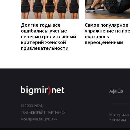
Долгие годы все
Самое популярное
ошибались: ученые
упражнение на пр
пересмотрели главный
оказалось
критерий женской
переоцененным
привлекательности
Афиша
© 2000-2024,
ТОВ «КЕПРЕЙТ ПАРТНЕРС».
Материалы,
Все права защищены.
рекламы.