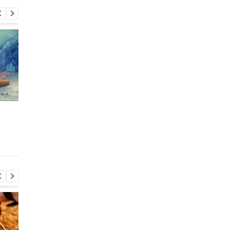
В Китае обнаружили
У древнего существ
древнего морского
внутри глаз нашли 
скорпиона размером с
другие глаза
собаку