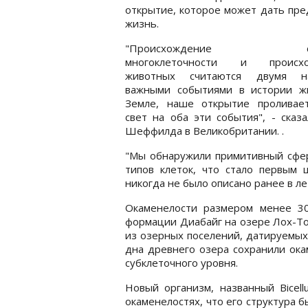
открытие, которое может дать пред
жизнь.
"Происхождение сл
многоклеточности и происхо
животных считаются двумя н
важными событиями в истории ж
Земле, наше открытие проливае
свет на оба эти события", - сказ
Шеффилда в Великобритании. .
"Мы обнаружили примитивный сфер
типов клеток, что стало первым 
никогда не было описано ранее в л
Окаменелости размером менее 3
формации Диабайг на озере Лох-То
из озерных поселений, датируемых
дна древнего озера сохранили ока
субклеточного уровня.
Новый организм, названный Bicell
окаменелостях, что его структура б