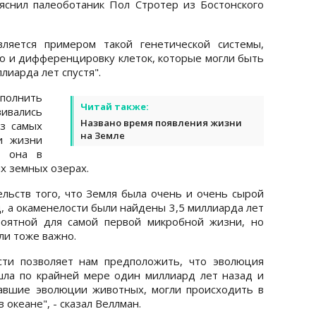
яснил палеоботаник Пол Стротер из Бостонского
вляется примером такой генетической системы,
 и дифференцировку клеток, которые могли быть
лиарда лет спустя".
полнить
Читай также:
вивались
Названо время появления жизни
з самых
на Земле
и жизни
и она в
х земных озерах.
ельств того, что Земля была очень и очень сырой
д, а окаменелости были найдены 3,5 миллиарда лет
роятной для самой первой микробной жизни, но
ыли тоже важно.
сти позволяет нам предположить, что эволюция
ла по крайней мере один миллиард лет назад и
авшие эволюции животных, могли происходить в
в океане", - сказал Веллман.