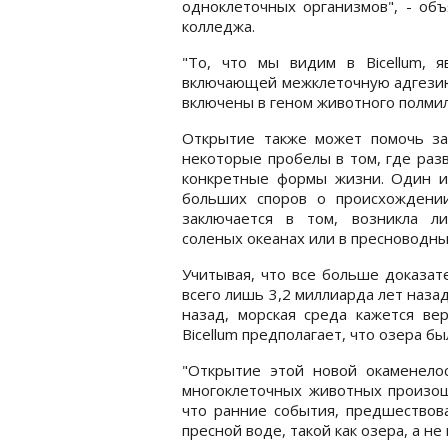
одноклеточных организмов", - объ
колледжа.
"То, что мы видим в Bicellum, я
включающей межклеточную адгезию
включены в геном животного полмил
Открытие также может помочь за
некоторые пробелы в том, где раз
конкретные формы жизни. Один и
больших споров о происхождени
заключается в том, возникла л
соленых океанах или в пресноводны
Учитывая, что все больше доказат
всего лишь 3,2 миллиарда лет наза
назад, морская среда кажется ве
Bicellum предполагает, что озера б
"Открытие этой новой окаменело
многоклеточных животных произош
что ранние события, предшествов
пресной воде, такой как озера, а не 