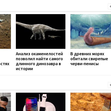
Анализ окаменелостей
В древних морях
позволил найти самого
обитали свирепые
стях
длинного динозавра в
черви-пенисы
истории