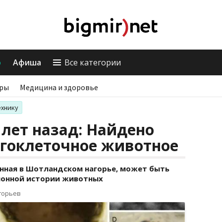
о
Афиша
Все категории
ры
Медицина и здоровье
ехнику
лет назад: Найдено
гоклеточное животное
нная в Шотландском нагорье, может быть
онной истории животных
горьев