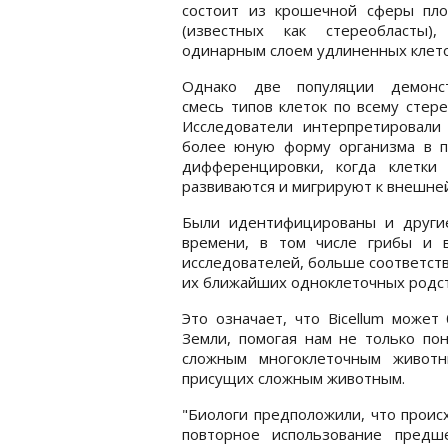
состоит из крошечной сферы пло
(известных как стереобласты
одинарным слоем удлиненных клето
Однако две популяции демонс
смесь типов клеток по всему стере
Исследователи интерпретировали 
более юную форму организма в п
дифференцировки, когда клетки 
развиваются и мигрируют к внешней
Были идентифицированы и други
времени, в том числе грибы и в
исследователей, больше соответств
их ближайших одноклеточных родс
Это означает, что Bicellum може
Земли, помогая нам не только по
сложным многоклеточным животн
присущих сложным животным.
"Биологи предположили, что проис
повторное использование предш