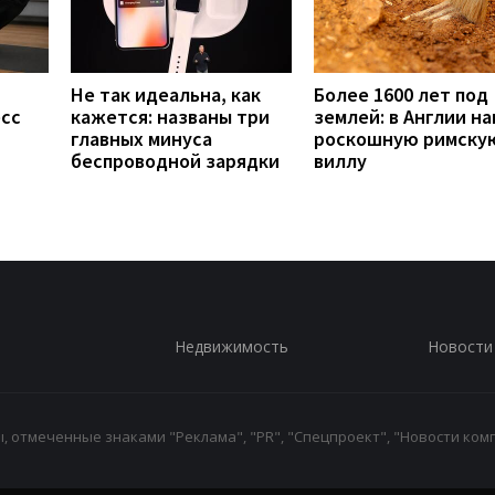
Не так идеальна, как
Более 1600 лет под
есс
кажется: названы три
землей: в Англии н
главных минуса
роскошную римску
беспроводной зарядки
виллу
Недвижимость
Новости
 отмеченные знаками "Реклама", "PR", "Спецпроект", "Новости комп