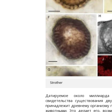
Strother
Датируемое около миллиарда 
свидетельства существования дв
принадлежит древнему организму 
животными. Это делает его, воз