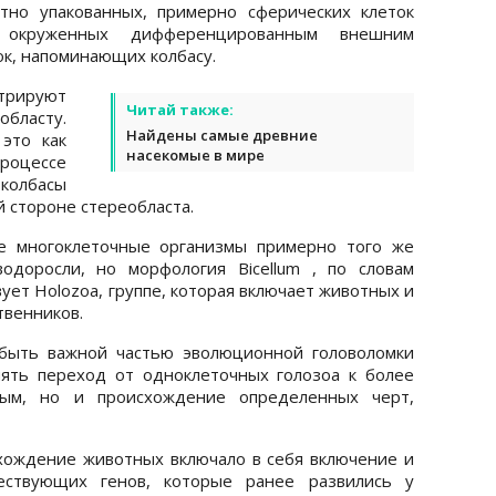
тно упакованных, примерно сферических клеток
), окруженных дифференцированным внешним
к, напоминающих колбасу.
трируют
Читай также:
областу.
Найдены самые древние
это как
насекомые в мире
роцессе
колбасы
 стороне стереобласта.
е многоклеточные организмы примерно того же
одоросли, но морфология Bicellum , по словам
ует Holozoa, группе, которая включает животных и
твенников.
т быть важной частью эволюционной головоломки
нять переход от одноклеточных голозоа к более
ым, но и происхождение определенных черт,
хождение животных включало в себя включение и
ествующих генов, которые ранее развились у