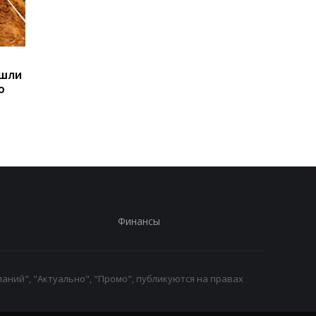
Sega превратила
Магнитные бури,
ашли
легендарные консоли в
прогноз на 6, 7, 8
ю
наручные часы: фанаты
августа: подробност
оценят
по дням
Финансы
аний", "Актуально", "Промо", публикуются на правах